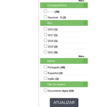
Mais...
Circulação/Nível
-- - --
(39)
Nacional - B
(2)
Ano
2024
(1)
2017
(1)
2016
(1)
2015
(2)
2012
(6)
Mais...
Idioma
Português
(46)
Espanhol
(2)
Inglês
(2)
Tipo do arquivo
Documento digital
(43)