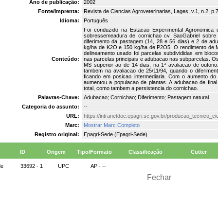
Ano de publicação:
2002
Fonte/Imprenta:
Revista de Ciencias Agroveterinarias, Lages, v.1, n.2, p.
Idioma:
Português
Foi conduzido na Estacao Experimental Agronomica
sobressemeadura de cornichao cv. SaoGabriel sobre 
diferimento da pastagem (14, 28 e 56 dias) e 2 de a
kg/ha de K2O e 150 kg/ha de P2O5. O rendimento de MS
delineamento usado foi parcelas subdivididas em bloc
Conteúdo:
nas parcelas principais e adubacao nas subparcelas. O
MS superior ao de 14 dias, na 1ª avaliacao de outono
tambem na avaliacao de 25/11/94, quando o diferiment
ficando em posicao intermediaria. Com o aumento do
aumentou a populacao de plantas. A adubacao de fina
total, como tambem a persistencia do cornichao.
Palavras-Chave:
Adubacao; Cornichao; Diferimento; Pastagem natural.
Categoria do assunto:
--
URL:
https://intranetdoc.epagri.sc.gov.br/producao_tecnico_c
Marc:
Mostrar Marc Completo
Registro original:
Epagri-Sede (Epagri-Sede)
ID
Origem
Tipo/Formato
Classificação
Cutter
de
33692 - 1
UPC
AP - --
Fechar