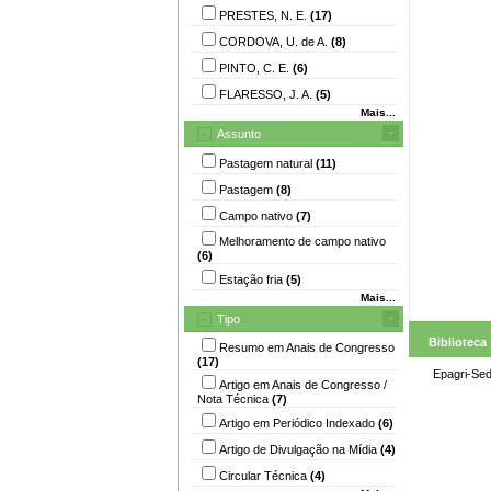
PRESTES, N. E.
(17)
CORDOVA, U. de A.
(8)
PINTO, C. E.
(6)
FLARESSO, J. A.
(5)
Mais...
Assunto
Pastagem natural
(11)
Pastagem
(8)
Campo nativo
(7)
Melhoramento de campo nativo
(6)
Estação fria
(5)
Mais...
Tipo
Biblioteca
Resumo em Anais de Congresso
(17)
Epagri-Se
Artigo em Anais de Congresso /
Nota Técnica
(7)
Artigo em Periódico Indexado
(6)
Artigo de Divulgação na Mídia
(4)
Circular Técnica
(4)