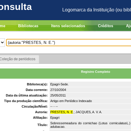
onsulta
Logomarca da Instituição (ou bibl
me
Bibliotecas
Itens selecionados
Créditos
Aj
Coleção de periódicos
Registro Completo
Biblioteca(s):
Epagri-Sede.
Data corrente:
27/10/2004
Data da última atualização:
25/05/2011
Tipo da produção científica:
Artigo em Periódico Indexado
Circulação/Nível:
-- - --
Autoria:
PRESTES, N. E
.; JACQUES, A. V. A.
Afiliação:
Epagri
Sobressemeadura do cornichao (Lotus corniculatusL.)
Título:
adubacao.