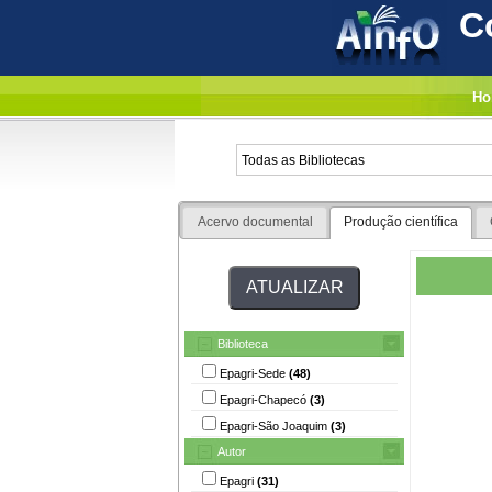
C
Ho
Acervo documental
Produção científica
Biblioteca
Epagri-Sede
(48)
Epagri-Chapecó
(3)
Epagri-São Joaquim
(3)
Autor
Epagri
(31)