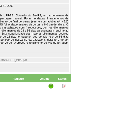
73-81, 2002.
 da UFRGS, Eldorado do Sul-RS, um experimento de
pastagem natural. Foram avaliadas 3 tratamentos de
dubacao de final de verao (sem e com adubacao) - 120
 foi avaliado atraves de cortes a 8,0 cm de altura. O
os casualizados com 4 repeticoes, com os diferimentos
s diferimentos de 28 e 56 dias apresentaram rendimento
. Esta superioridade dos maiores diferimentos ocorreu
o de 28 dias foi superior aos demais, e o de 56 dias
 periodo de descanso da pastagem, durante o verao,
l de verao favoreceu o rendimento de MS de forragem
ientifica/DOC_2122.pdf
Registro
Volume
Status