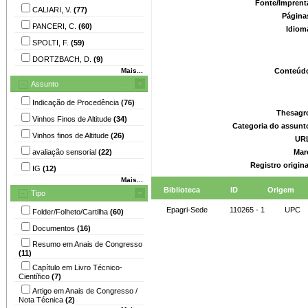
Fonte/Imprent
CALIARI, V.
(77)
Página
PANCERI, C.
(60)
Idiom
SPOLTI, F.
(59)
DORTZBACH, D.
(9)
Mais...
Conteúd
Assunto
Indicação de Procedência
(76)
Thesagr
Vinhos Finos de Altitude
(34)
Categoria do assunt
Vinhos finos de Altitude
(26)
UR
avaliação sensorial
(22)
Mar
Registro origin
IG
(12)
Mais...
Biblioteca
ID
Origem
Tipo
Epagri-Sede
110265 - 1
UPC
Folder/Folheto/Cartilha
(60)
Documentos
(16)
Resumo em Anais de Congresso
(11)
Capítulo em Livro Técnico-
Científico
(7)
Artigo em Anais de Congresso /
Nota Técnica
(2)