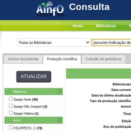
Consulta
Home
Bibliotecas
I
Acervo documental
Produção científica
Coleção de periódicos
Biblioteca(
Data corrent
Biblioteca
Data da última atualizaç
Epagri-Sede
(99)
Tipo da produção científi
Epagri-São Joaquim
(2)
Autori
Epagri-Videira
(1)
Títu
Autor
Ediçã
Ano de publicaçã
FELIPPETO, J.
(78)