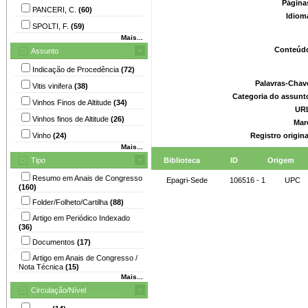
Página
PANCERI, C.
(60)
Idiom
SPOLTI, F.
(59)
Mais...
Conteúd
Assunto
Indicação de Procedência
(72)
Palavras-Chav
Vitis vinifera
(38)
Categoria do assunt
Vinhos Finos de Altitude
(34)
UR
Vinhos finos de Altitude
(26)
Mar
Vinho
(24)
Registro origin
Mais...
Tipo
Biblioteca
ID
Origem
Resumo em Anais de Congresso
Epagri-Sede
106516 - 1
UPC
(160)
Folder/Folheto/Cartilha
(88)
Artigo em Periódico Indexado
(36)
Documentos
(17)
Artigo em Anais de Congresso /
Nota Técnica
(15)
Mais...
Circulação/Nível