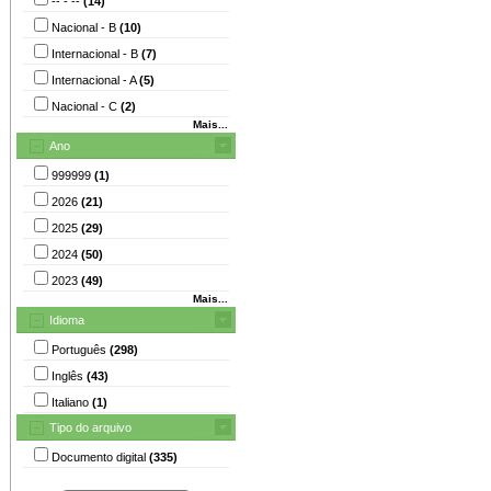
-- - --
(14)
Nacional - B
(10)
Internacional - B
(7)
Internacional - A
(5)
Nacional - C
(2)
Mais...
Ano
999999
(1)
2026
(21)
2025
(29)
2024
(50)
2023
(49)
Mais...
Idioma
Português
(298)
Inglês
(43)
Italiano
(1)
Tipo do arquivo
Documento digital
(335)