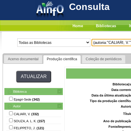
Consulta
Home
Bibliotecas
I
Acervo documental
Produção científica
Coleção de periódicos
Biblioteca(
Data corrent
Biblioteca
Data da última atualizaç
Epagri-Sede
(342)
Tipo da produção científi
Autor
Autori
Títu
CALIARI, V.
(332)
SOUZA, A. L. K.
(157)
Ano de publicaçã
Fonte/Imprent
FELIPPETO, J.
(121)