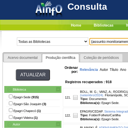
Consulta
Home
Bibliotecas
I
Acervo documental
Produção científica
Coleção de periódicos
Ordenar
Relevância
Autor
Título
Ano
por:
Registros recuperados : 918
Biblioteca
BOLL, M. G.
;
VANZ, A.
;
RODRIGUE
(setembro/2024).
Florianópolis, SC
Epagri-Sede
(915)
121.
Tipo:
Documentos
Biblioteca(s):
Epagri-Sede.
Epagri-São Joaquim
(3)
Epagri-Chapecó
(1)
EPAGRI/CEDAP.
Sistema Integra
Tipo:
Folder/Folheto/Cartilha
122.
Epagri-Videira
(1)
Biblioteca(s):
Epagri-Sede.
Autor
BLAINSKI, É.
ADENSAMENTO DA