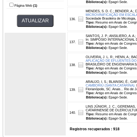
Biblioteca(s):
Epagri-Sede.
Página Web
(1)
MENDES, S. D. C.
;
BENDER, A.
;
MICROVINIFICAÇÃO EM ESCALA
Sociedade Brasileira de Micologia,
136.
Tipo:
Resumo em Anais de Cong
Biblioteca(s):
Epagri-Sede.
SANTOS, J. P.
;
ANSILIERO, A. A.
;
In: SIMPÓSIO INTERNACIONAL DE C
137.
Tipo:
Artigo em Anais de Congres
Biblioteca(s):
Epagri-Sede.
OLIVEIRA, J. L. R.
;
HENN, A.
;
BAC
APLICAÇÃO DE EFLUENTES DO
BRASILEIRO DE ENGENHARIA SANITÁ
138.
Tipo:
Artigo em Anais de Congres
Biblioteca(s):
Epagri-Sede.
ARAUJO, I. S.
;
BLAINSKI, É.
;
GAR
CAMBORIÚ (SANTA CATARINA).
Florianópolis, SC. Anais... Rio de 
139.
Tipo:
Artigo em Anais de Congres
Biblioteca(s):
Epagri-Sede.
LINS JÚNIOR, J. C.
;
GEREMIAS, L
CATARINENSE DE OLERICULTURA, 2.
140.
Tipo:
Resumo em Anais de Cong
Biblioteca(s):
Epagri-Sede.
Registros recuperados : 918