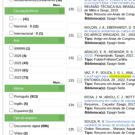
(COLEOPTERA: CHRYSOMELIDA
Mais...
REUNIÃO TÉCNICA SUL-BRASILEIRA
130.
de Milho e Sorgo, 2019.
Circulação/Nível
Tipo:
Resumo em Anais de Cong
Biblioteca(s):
Epagri-Sede.
-- - --
(41)
Nacional - B
(11)
NOLDIN, J. A.
;
EBERHARDT, D. S
do impacto ambiental da cultura do 
Internacional - B
(1)
DO ARROZ IRRIGADO, 24.., 2001, Po
131.
Tipo:
Artigo em Anais de Congres
Ano
Biblioteca(s):
Epagri-Sede.
999999
(1)
ARAÚJO, E. R.
;
RESENDE, R. S.
2020).
Florianópolis: Epagri, 2021. 
2026
(4)
132.
Tipo:
Folder/Folheto/Cartilha
2025
(43)
Biblioteca(s):
Epagri-Sede.
2024
(61)
VAZ, F. P.
;
SOUZA, J. G. L.
;
ANA, J
CeraTrap® para
monitoramento
de
2023
(73)
ENTOMOLOGIA, 28., 2022, Fortale
133.
Mais...
Tipo:
Resumo em Anais de Cong
Biblioteca(s):
Epagri-Sede.
Idioma
Português
(913)
ROSA, J. M.
;
ARIOLI, C. J.
;
BOTT
sulamericana em cultivo de maciei
Inglês
(5)
Resumos... Caçador: Epagri, 2017.
134.
Tipo:
Resumo em Anais de Cong
Espanhol
(1)
Biblioteca(s):
Epagri-Sede.
Tipo do arquivo
SOUZA, R. V.
Desenvolvimento de 
sanitário de áreas de produção d
Documento digital
(896)
Online. Resumos... Manaus: Aquab
135.
Tipo:
Resumo em Anais de Cong
Vídeo
(2)