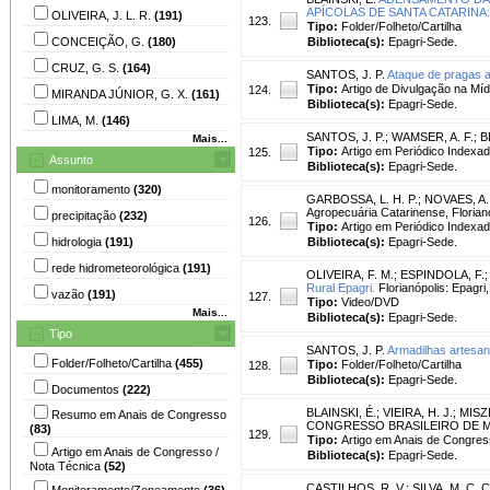
APÍCOLAS DE SANTA CATARINA: Rel
OLIVEIRA, J. L. R.
(191)
123.
Tipo:
Folder/Folheto/Cartilha
CONCEIÇÃO, G.
(180)
Biblioteca(s):
Epagri-Sede.
CRUZ, G. S.
(164)
SANTOS, J. P.
Ataque de pragas a
Tipo:
Artigo de Divulgação na Míd
124.
MIRANDA JÚNIOR, G. X.
(161)
Biblioteca(s):
Epagri-Sede.
LIMA, M.
(146)
SANTOS, J. P.
;
WAMSER, A. F.
;
B
Mais...
Tipo:
Artigo em Periódico Indexa
125.
Assunto
Biblioteca(s):
Epagri-Sede.
monitoramento
(320)
GARBOSSA, L. H. P.
;
NOVAES, A. 
Agropecuária Catarinense, Florianóp
precipitação
(232)
126.
Tipo:
Artigo em Periódico Indexa
hidrologia
(191)
Biblioteca(s):
Epagri-Sede.
rede hidrometeorológica
(191)
OLIVEIRA, F. M.
;
ESPINDOLA, F.
Rural Epagri.
Florianópolis: Epagri
vazão
(191)
127.
Tipo:
Video/DVD
Mais...
Biblioteca(s):
Epagri-Sede.
Tipo
SANTOS, J. P.
Armadilhas artesan
Folder/Folheto/Cartilha
(455)
Tipo:
Folder/Folheto/Cartilha
128.
Biblioteca(s):
Epagri-Sede.
Documentos
(222)
BLAINSKI, É.
;
VIEIRA, H. J.
;
MISZI
Resumo em Anais de Congresso
CONGRESSO BRASILEIRO DE METEOR
(83)
129.
Tipo:
Artigo em Anais de Congres
Artigo em Anais de Congresso /
Biblioteca(s):
Epagri-Sede.
Nota Técnica
(52)
CASTILHOS, R. V.
;
SILVA, M. C. C
Monitoramento/Zoneamento
(36)