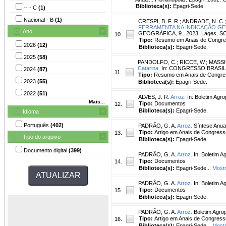
Biblioteca(s):
Epagri-Sede.
-- - C
(1)
Nacional - B
(1)
CRESPI, B. F. R.
;
ANDRADE, N. C.
FERRAMENTA NA INDICAÇÃO GE
Ano
GEOGRÁFICA, 9., 2023, Lages, SC. 
10.
Tipo:
Resumo em Anais de Congr
2026
(12)
Biblioteca(s):
Epagri-Sede.
2025
(58)
PANDOLFO, C.
;
RICCE, W.
;
MASSI
Catarina.
In: CONGRESSO BRASILEIR
2024
(87)
11.
Tipo:
Resumo em Anais de Congre
2023
(55)
Biblioteca(s):
Epagri-Sede.
2022
(51)
ALVES, J. R.
Arroz.
In: Boletim Agro
Mais...
Tipo:
Documentos
12.
Biblioteca(s):
Epagri-Sede.
Idioma
Português
(402)
PADRÃO, G. A.
Arroz.
Síntese Anual
Tipo:
Artigo em Anais de Congress
13.
Tipo do arquivo
Biblioteca(s):
Epagri-Sede.
Documento digital
(399)
PADRÃO, G. A.
Arroz.
In: Boletim A
Tipo:
Documentos
14.
Biblioteca(s):
Epagri-Sede...
Most
PADRÃO, G. A.
Arroz.
In: Boletim A
Tipo:
Documentos
15.
Biblioteca(s):
Epagri-Sede.
PADRÃO, G. A.
Arroz.
Boletim Agrope
Tipo:
Artigo em Anais de Congress
16.
Biblioteca(s):
Epagri-Sede...
Most