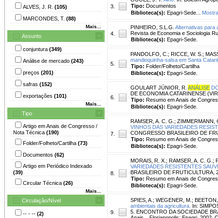
Tipo:
Documentos
3.
ALVES, J. R.
(105)
Biblioteca(s):
Epagri-Sede...
Mostra
MARCONDES, T.
(88)
Mais...
PINHEIRO, S.L.G.
Alternativas para
Revista de Economia e Sociologia Rural
4.
Assunto
Biblioteca(s):
Epagri-Sede.
conjuntura
(349)
PANDOLFO, C.
;
RICCE, W. S.
;
MASS
mandioquinha-salsa em Santa Catari
Análise de mercado
(243)
5.
Tipo:
Folder/Folheto/Cartilha
preços
(201)
Biblioteca(s):
Epagri-Sede.
safras
(152)
GOULART JÚNIOR, R.
ANÁLISE
D
DE ECONOMIA CATARINENSE (VIRTUAL)
exportações
(101)
6.
Tipo:
Resumo em Anais de Congre
Mais...
Biblioteca(s):
Epagri-Sede.
Tipo
RAMSER, A. C. G.
;
ZIMMERMANN, C
Artigo em Anais de Congresso /
VINHOS DAS VARIEDADES RESIS
Nota Técnica
(190)
CONGRESSO BRASILEIRO DE FRUTICULT
7.
Tipo:
Resumo em Anais de Congre
Folder/Folheto/Cartilha
(73)
Biblioteca(s):
Epagri-Sede.
Documentos
(62)
MORAIS, R. X.
;
RAMSER, A. C. G.
;
Artigo em Periódico Indexado
VARIEDADES RESISTENTES SAUV
(39)
BRASILEIRO DE FRUTICULTURA, 27., 2
8.
Tipo:
Resumo em Anais de Congre
Circular Técnica
(26)
Biblioteca(s):
Epagri-Sede.
Mais...
SPIES, A.
;
WEGENER, M.
;
BEETON,
Circulação/Nível
ambientais da agricultura.
In: SIMP
5. ENCONTRO DA SOCIEDADE BRASI
9.
-- - --
(2)
Anais... Florianopolis: Epagri, 2002