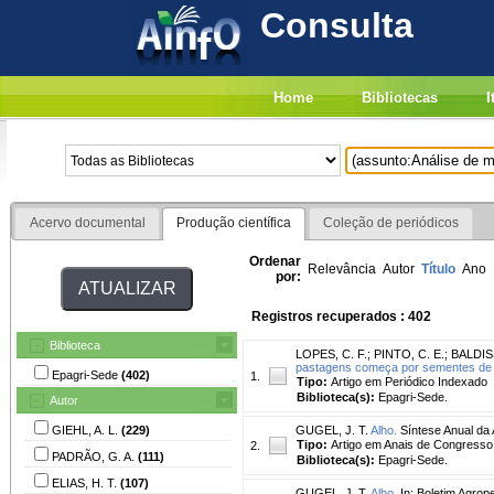
Consulta
Home
Bibliotecas
I
Acervo documental
Produção científica
Coleção de periódicos
Ordenar
Relevância
Autor
Título
Ano
por:
Registros recuperados : 402
Biblioteca
LOPES, C. F.
;
PINTO, C. E.
;
BALDIS
pastagens começa por sementes de 
Epagri-Sede
(402)
1.
Tipo:
Artigo em Periódico Indexado
Biblioteca(s):
Epagri-Sede.
Autor
GIEHL, A. L.
(229)
GUGEL, J. T.
Alho.
Síntese Anual da A
Tipo:
Artigo em Anais de Congresso
2.
PADRÃO, G. A.
(111)
Biblioteca(s):
Epagri-Sede.
ELIAS, H. T.
(107)
GUGEL, J. T.
Alho.
In: Boletim Agrop