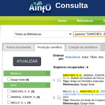
Consulta
Home
Bibliotecas
I
Acervo documental
Produção científica
Coleção de periódicos
Ordenar
Relevância
Autor
Título
Ano
por:
Registros recuperados : 6
Biblioteca
SANCHES, E. G
.
;
AMARAL JÚNIOR,
flecha.
Boletim do Instituto de Pesca, 
Epagri-Sede
(6)
1.
Tipo:
Artigo em Periódico Indexado
Biblioteca(s):
Epagri-Sede.
Autor
SANCHES, E. G.
(5)
MELLO, G. L.
;
SANCHES, E. G
.
;
COS
undecimallis em viveiros de carcinocu
AMARAL JÚNIOR, H.
(4)
2012.
2.
Tipo:
Resumo em Anais de Congre
MELLO, G. L.
(4)
Biblioteca(s):
Epagri-Sede.