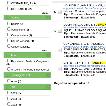
COSTA FILHO, J.
(3)
MOLINARI, D.
;
AMARAL JÚNIOR, H
engorda do robalo flecha Centropomus
MOLINARI, D.
(2)
Palmas, TO. [Anais...]. Florianópolis
3.
Mais...
Tipo:
Resumo em Anais de Congre
Assunto
Biblioteca(s):
Epagri-Sede.
Robalo
(3)
MOLINARI, D.
;
OLIER, B. S.
;
SANCH
robalo flecha Centropomus undecimall
Aquaculture
(1)
AQUICULTURA E BIOLOGIA AQUÁTICA, 
4.
Tipo:
Resumo em Anais de Congre
Carcinucultura
(1)
Biblioteca(s):
Epagri-Sede.
Coluna vertebral
(1)
GONÇALVES, E. L. T.
;
TANCREDO, K
Conservation
(1)
CHAETODON STRIATUS BY A MON
SYMPOSIUM ON FISH PARASITES, 9., 2
5.
Mais...
Tipo:
Resumo em Anais de Congre
Tipo
Biblioteca(s):
Epagri-Sede.
Resumo em Anais de Congresso
MELLO, G. L.
;
LEBL, F.
;
SANCHES, 
(5)
ocorrncia de juvenis de robaloflecha
ENBRAPOA, 11., 2010, Campinas, SP. 
6.
Artigo em Periódico Indexado
(1)
Tipo:
Resumo em Anais de Congre
Circulação/Nível
Biblioteca(s):
Epagri-Sede.
-- - --
(4)
Registros recuperados : 6
Ano
2015
(1)
2013
(1)
2012
(3)