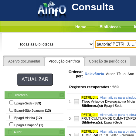
Consulta
Home
Bibliotecas
I
Acervo documental
Produção científica
Coleção de periódicos
Ordenar
Relevância
Autor
Título
Ano
por:
Registros recuperados : 569
Biblioteca
PETRI, J. L
.
Alternativas para a indu
Tipo:
Artigo de Divulgação na Mídia
1.
Epagri-Sede
(559)
Biblioteca(s):
Epagri-Sede.
Epagri-São Joaquim
(13)
PETRI, J. L
.
Alternativas para quebr
Epagri-Videira
(12)
FRUTICULTURA DE CLIMA TEMPERADO, 
2.
Biblioteca(s):
Epagri-Sede.
Epagri-Chapecó
(2)
PETRI, J. L
.
Alternativas para o ralei
Autor
TEMPERADO, 10., 2007, Fraiburgo, SC
3.