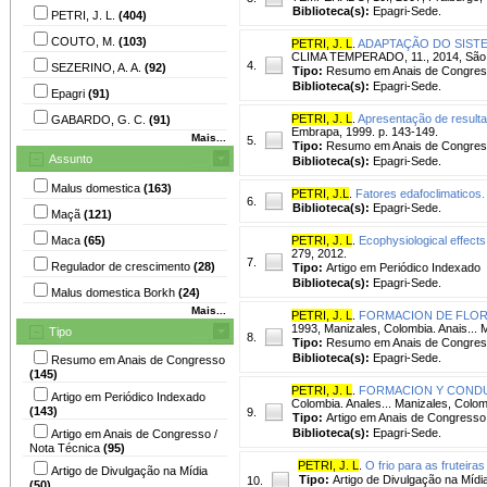
Biblioteca(s):
Epagri-Sede.
PETRI, J. L.
(404)
COUTO, M.
(103)
PETRI, J. L
.
ADAPTAÇÃO DO SIST
CLIMA TEMPERADO, 11., 2014, São Joa
4.
SEZERINO, A. A.
(92)
Tipo:
Resumo em Anais de Congre
Biblioteca(s):
Epagri-Sede.
Epagri
(91)
PETRI, J. L
.
Apresentação de result
GABARDO, G. C.
(91)
Embrapa, 1999. p. 143-149.
Mais...
5.
Tipo:
Resumo em Anais de Congre
Assunto
Biblioteca(s):
Epagri-Sede.
Malus domestica
(163)
PETRI, J.L
.
Fatores edafoclimaticos.
6.
Biblioteca(s):
Epagri-Sede.
Maçã
(121)
Maca
(65)
PETRI, J. L
.
Ecophysiological effects
279, 2012.
7.
Regulador de crescimento
(28)
Tipo:
Artigo em Periódico Indexado
Biblioteca(s):
Epagri-Sede.
Malus domestica Borkh
(24)
Mais...
PETRI, J. L
.
FORMACION DE FLOR
1993, Manizales, Colombia. Anais... 
Tipo
8.
Tipo:
Resumo em Anais de Congre
Biblioteca(s):
Epagri-Sede.
Resumo em Anais de Congresso
(145)
PETRI, J. L
.
FORMACION Y CONDU
Artigo em Periódico Indexado
Colombia. Anales... Manizales, Colom
(143)
9.
Tipo:
Artigo em Anais de Congresso
Biblioteca(s):
Epagri-Sede.
Artigo em Anais de Congresso /
Nota Técnica
(95)
PETRI, J. L
.
O frio para as fruteira
Artigo de Divulgação na Mídia
Tipo:
Artigo de Divulgação na Mídi
10.
(50)