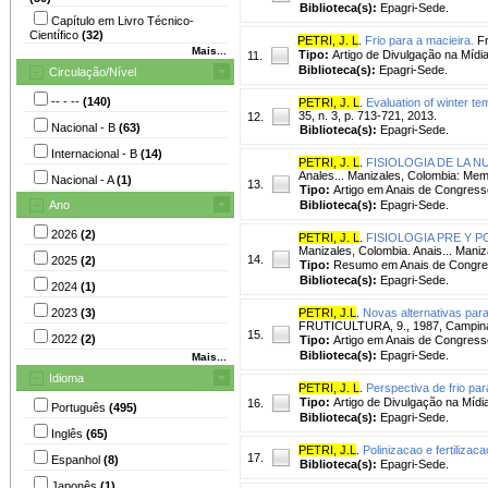
Biblioteca(s):
Epagri-Sede.
Capítulo em Livro Técnico-
Científico
(32)
PETRI, J. L
.
Frio para a macieira.
Fr
Mais...
Tipo:
Artigo de Divulgação na Mídi
11.
Biblioteca(s):
Epagri-Sede.
Circulação/Nível
-- - --
(140)
PETRI, J. L
.
Evaluation of winter t
35, n. 3, p. 713-721, 2013.
12.
Nacional - B
(63)
Biblioteca(s):
Epagri-Sede.
Internacional - B
(14)
PETRI, J. L
.
FISIOLOGIA DE LA N
Anales... Manizales, Colombia: Memo
Nacional - A
(1)
13.
Tipo:
Artigo em Anais de Congress
Ano
Biblioteca(s):
Epagri-Sede.
2026
(2)
PETRI, J. L
.
FISIOLOGIA PRE Y
Manizales, Colombia. Anais... Mani
14.
2025
(2)
Tipo:
Resumo em Anais de Congr
Biblioteca(s):
Epagri-Sede.
2024
(1)
2023
(3)
PETRI, J.L
.
Novas alternativas par
FRUTICULTURA, 9., 1987, Campinas,
15.
2022
(2)
Tipo:
Artigo em Anais de Congress
Biblioteca(s):
Epagri-Sede.
Mais...
Idioma
PETRI, J. L
.
Perspectiva de frio pa
Tipo:
Artigo de Divulgação na Mídi
16.
Português
(495)
Biblioteca(s):
Epagri-Sede.
Inglês
(65)
PETRI, J.L
.
Polinizacao e fertilizaca
17.
Espanhol
(8)
Biblioteca(s):
Epagri-Sede.
Japonês
(1)