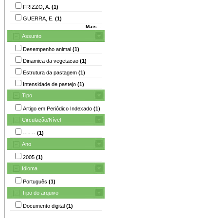
FRIZZO, A.
(1)
GUERRA, E.
(1)
Mais...
Assunto
Desempenho animal
(1)
Dinamica da vegetacao
(1)
Estrutura da pastagem
(1)
Intensidade de pastejo
(1)
Tipo
Artigo em Periódico Indexado
(1)
Circulação/Nível
-- - --
(1)
Ano
2005
(1)
Idioma
Português
(1)
Tipo do arquivo
Documento digital
(1)