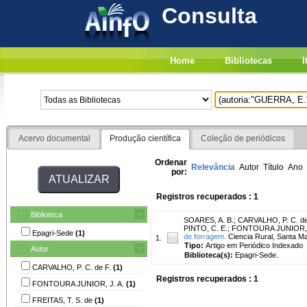
Consulta
Home
Bibliotecas
I
Acervo documental
Produção científica
Coleção de periódicos
Ordenar
Relevância
Autor
Título
Ano
por:
Registros recuperados : 1
Biblioteca
SOARES, A. B.
;
CARVALHO, P. C. de
PINTO, C. E.
;
FONTOURA JUNIOR, J
Epagri-Sede
(1)
de forragem.
Ciencia Rural, Santa Mari
1.
Tipo:
Artigo em Periódico Indexado
Autor
Biblioteca(s):
Epagri-Sede.
CARVALHO, P. C. de F.
(1)
Registros recuperados : 1
FONTOURA JUNIOR, J. A.
(1)
FREITAS, T. S. de
(1)