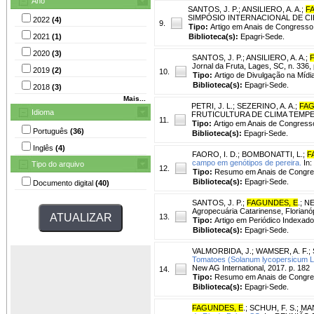
Ano
SANTOS, J. P.
;
ANSILIERO, A. A.
;
F
SIMPÓSIO INTERNACIONAL DE CIÊNCI
2022
(4)
9.
Tipo:
Artigo em Anais de Congresso
2021
(1)
Biblioteca(s):
Epagri-Sede.
2020
(3)
SANTOS, J. P.
;
ANSILIERO, A. A.
;
Jornal da Fruta, Lages, SC, n. 336, 
2019
(2)
10.
Tipo:
Artigo de Divulgação na Mídi
Biblioteca(s):
Epagri-Sede.
2018
(3)
Mais...
PETRI, J. L.
;
SEZERINO, A. A.
;
FAG
Idioma
FRUTICULTURA DE CLIMA TEMPERADO,
11.
Tipo:
Artigo em Anais de Congress
Português
(36)
Biblioteca(s):
Epagri-Sede.
Inglês
(4)
FAORO, I. D.
;
BOMBONATTI, L.
;
F
campo em genótipos de pereira.
In:
Tipo do arquivo
12.
Tipo:
Resumo em Anais de Congr
Biblioteca(s):
Epagri-Sede.
Documento digital
(40)
SANTOS, J. P.
;
FAGUNDES, E
.
;
NE
Agropecuária Catarinense, Florianópo
13.
Tipo:
Artigo em Periódico Indexado
Biblioteca(s):
Epagri-Sede.
VALMORBIDA, J.
;
WAMSER, A. F.
;
Tomatoes (Solanum lycopersicum L.
New AG International, 2017. p. 182
14.
Tipo:
Resumo em Anais de Congr
Biblioteca(s):
Epagri-Sede.
FAGUNDES, E
.
;
SCHUH, F. S.
;
MAN