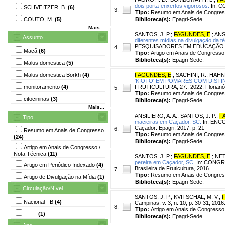
dois porta-enxertos vigorosos.
In: C
SCHVEITZER, B.
(6)
3.
Tipo:
Resumo em Anais de Congre
COUTO, M.
(5)
Biblioteca(s):
Epagri-Sede.
Mais...
SANTOS, J. P.
;
FAGUNDES, E
.
;
ANS
Assunto
diferentes mídias na divulgação da té
PESQUISADORES EM EDUCAÇÃO A DIST
4.
Maçã
(6)
Tipo:
Artigo em Anais de Congresso
Biblioteca(s):
Epagri-Sede.
Malus domestica
(5)
Malus domestica Borkh
(4)
FAGUNDES, E
.
;
SACHINI, R.
;
HAHN,
'KIOTO' EM POMARES COM DISTI
monitoramento
(4)
FRUTICULTURA, 27., 2022, Florianópol
5.
Tipo:
Resumo em Anais de Congre
citocininas
(3)
Biblioteca(s):
Epagri-Sede.
Mais...
ANSILIERO, A. A.
;
SANTOS, J. P.
;
F
Tipo
macieiras em Caçador, SC.
In: ENC
Caçador: Epagri, 2017. p. 21
6.
Resumo em Anais de Congresso
Tipo:
Resumo em Anais de Congre
(24)
Biblioteca(s):
Epagri-Sede.
Artigo em Anais de Congresso /
Nota Técnica
(11)
SANTOS, J. P.
;
FAGUNDES, E
.
;
NET
pereira em Caçador, SC.
In: CONGRE
Artigo em Periódico Indexado
(4)
Brasileira de Fruticultura, 2016.
7.
Tipo:
Resumo em Anais de Congre
Artigo de Divulgação na Mídia
(1)
Biblioteca(s):
Epagri-Sede.
Circulação/Nível
SANTOS, J. P.
;
KVITSCHAL, M. V.
;
Nacional - B
(4)
Campinas, v. 3, n. 10, p. 30-31, 2016
8.
Tipo:
Artigo em Anais de Congresso
-- - --
(1)
Biblioteca(s):
Epagri-Sede.