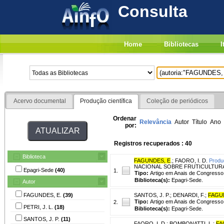
Consulta
Home
Bibliotecas
I
Acervo documental
Produção científica
Coleção de periódicos
Ordenar
Relevância
Autor
Título
Ano
por:
Registros recuperados : 40
Biblioteca
FAGUNDES, E
.
;
FAORO, I. D.
Produ
NACIONAL SOBRE FRUTICULTURA DE C
Epagri-Sede
(40)
1.
Tipo:
Artigo em Anais de Congresso
Biblioteca(s):
Epagri-Sede.
Autor
FAGUNDES, E.
(39)
SANTOS, J. P.
;
DENARDI, F.
;
FAGU
Tipo:
Artigo em Anais de Congresso
2.
PETRI, J. L.
(18)
Biblioteca(s):
Epagri-Sede.
SANTOS, J. P.
(11)
FAORO, I. D.
;
BOMBONATTI, L.
;
FA