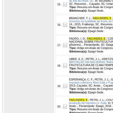
do Rio do Peixe, SC.
In: REUNIÃO 
SC. Resumos... Caçador, SC: Uniarp
15.
Tipo:
Resumo em Anais de Congr
Biblioteca(s):
Epagri-Sede.
BRANCHER, T. L.
;
FAGUNDES, E
.
enxertos na qualidade de frutos da m
14., 2015, Fraiburgo, SC. Resumos.
16.
Tipo:
Resumo em Anais de Congr
Biblioteca(s):
Epagri-Sede.
FAORO, I. D.
;
FAGUNDES, E
.
;
CZE
NACIONAL SOBRE FRUTICULTURA DE
pôsteres)... Florianópolis, SC: Epag
17.
Tipo:
Artigo em Anais de Congress
Biblioteca(s):
Epagri-Sede.
UBER, S. C.
;
PETRI, J. L.
;
KRETZSC
BROTAÇÃO EM MACIEIRAS ?MAXI
FRUTICULTURA DE CLIMA TEMPERADO,
18.
Tipo:
Resumo em Anais de Congr
Biblioteca(s):
Epagri-Sede.
ESPERANÇA, C. F.
;
PETRI, J. L.
;
G
macieira cultivares Maxi Gala e Fu
2013, Caçador, SC. Anais... Caçador
19.
Tipo:
Artigo em Anais de Congress
Biblioteca(s):
Epagri-Sede.
FAGUNDES, E
.
;
PETRI, J. L.
;
COUT
produção da macieira cv. Gala.
In:
Anais... Florianópolis: Epagri, 2016.
20.
Tipo:
Resumo em Anais de Congr
Biblioteca(s):
Epagri-Sede.