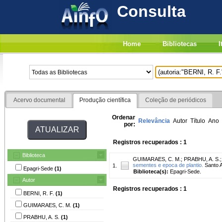
Consulta
Home
Bibliotecas
I
Acervo documental
Produção científica
Coleção de periódicos
Ordenar
Relevância
Autor
Título
Ano
por:
Registros recuperados : 1
Biblioteca
GUIMARAES, C. M.
;
PRABHU, A. S.
sementes e epoca de plantio.
Santo A
1.
Epagri-Sede
(1)
Biblioteca(s):
Epagri-Sede.
Autor
Registros recuperados : 1
BERNI, R. F.
(1)
GUIMARAES, C. M.
(1)
PRABHU, A. S.
(1)