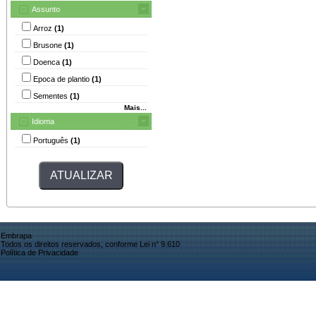
Assunto
Arroz
(1)
Brusone
(1)
Doenca
(1)
Epoca de plantio
(1)
Sementes
(1)
Mais...
Idioma
Português
(1)
Embrapa
Todos os direitos reservados, conforme Lei n° 9.610
Política de Privacidade