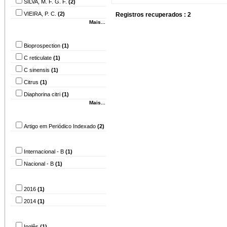
SILVA, M. F. G. F.
(2)
VIEIRA, P. C.
(2)
Registros recuperados : 2
Mais...
Assunto
Bioprospection
(1)
C reticulate
(1)
C sinensis
(1)
Citrus
(1)
Diaphorina citri
(1)
Mais...
Tipo
Artigo em Periódico Indexado
(2)
Circulação/Nível
Internacional - B
(1)
Nacional - B
(1)
Ano
2016
(1)
2014
(1)
Idioma
Inglês
(1)