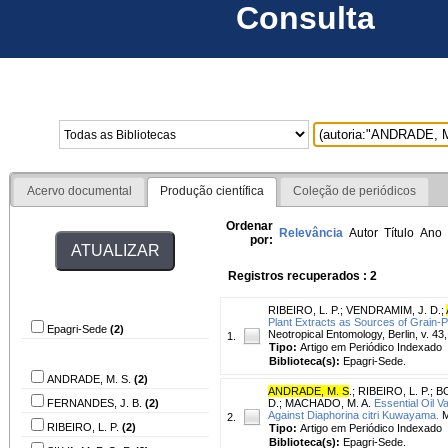
Consulta
Home
Bibliotecas
I
Acervo documental
Produção científica
Coleção de periódicos
Ordenar
Relevância
Autor
Título
Ano
por:
Registros recuperados : 2
Biblioteca
RIBEIRO, L. P.
;
VENDRAMIM, J. D.
;
Plant Extracts as Sources of Grain-
Epagri-Sede
(2)
Neotropical Entomology, Berlin, v. 43,
1.
Tipo:
Artigo em Periódico Indexado
Autor
Biblioteca(s):
Epagri-Sede.
ANDRADE, M. S.
(2)
ANDRADE, M. S
.
;
RIBEIRO, L. P.
;
BO
FERNANDES, J. B.
(2)
D.
;
MACHADO, M. A.
Essential Oil 
Against Diaphorina citri Kuwayama.
M
2.
RIBEIRO, L. P.
(2)
Tipo:
Artigo em Periódico Indexado
Biblioteca(s):
Epagri-Sede.