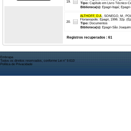
19.
Tipo:
Capítulo em Livro Técnico-Cie
Biblioteca(s):
Epagri-Itajaí; Epagri
ALTHOFF, D.A
.
;
SONEGO, M.
;
POL
Florianopolis: Epagri, 1996. 32p. (
20.
Tipo:
Documentos
Biblioteca(s):
Epagri-São Joaquim;
Registros recuperados : 61
Embrapa
Todos os direitos reservados, conforme Lei n° 9.610
Política de Privacidade