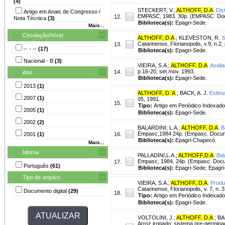
(4)
STECKERT, V.
;
ALTHOFF, D.A
.
Dis
Artigo em Anais de Congresso /
EMPASC, 1983. 30p. (EMPASC. Doc
12.
Nota Técnica
(3)
Biblioteca(s):
Epagri-Sede.
Mais...
Circulação/Nível
ALTHOFF, D.A
.
;
KLEVESTON, R.
S
Catarinense, Florianopolis, v.9, n.2,
13.
-- - --
(17)
Biblioteca(s):
Epagri-Sede.
Nacional - B
(3)
VIEIRA, S.A.
;
ALTHOFF, D.A
.
Avalia
p.16-20, set./nov. 1993.
14.
Ano
Biblioteca(s):
Epagri-Sede.
2013
(1)
ALTHOFF, D. A
.
;
BACK, A. J.
Estima
2007
(1)
05, 1991.
15.
Tipo:
Artigo em Periódico Indexado
2005
(1)
Biblioteca(s):
Epagri-Sede.
2002
(2)
BALARDINI
;
L.A.
;
ALTHOFF, D.A
.
B
Empasc,1984 24p. (Empasc. Docum
2001
(1)
16.
Biblioteca(s):
Epagri-Chapecó.
Mais...
Idioma
PALLADINI,L.A.
;
ALTHOFF,D.A
.
Bal
Empasc, 1984. 24p. (Empasc. Docu
17.
Português
(61)
Biblioteca(s):
Epagri-Sede; Epagri-
Tipo do arquivo
VIEIRA, S.A.
;
ALTHOFF, D.A
.
Produ
Catarinense, Florianopolis, v. 7, n. 3
Documento digital
(29)
18.
Tipo:
Artigo em Periódico Indexado
Biblioteca(s):
Epagri-Sede.
VOLTOLINI, J.
;
ALTHOFF, D.A
.
;
BA
Arroz irrigado: sistema pre-germina