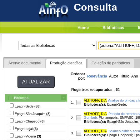
Consulta
Home
Bibliotecas
I
Acervo documental
Produção científica
Coleção de periódicos
Ordenar
Relevância
Autor
Título
Ano
por:
Registros recuperados : 61
Biblioteca
ALTHOFF, D.A
.
Analise do ph das c
1.
Biblioteca(s):
Epagri-Sede.
Epagri-Sede
(53)
Epagri-São Joaquim
(8)
ALTHOFF, D.A
.
Periodo de retorno d
Gumbel).
Florianopolis: EMPASC, 19
2.
Epagri-Chapecó
(6)
Biblioteca(s):
Epagri-São Joaquim; 
Epagri-Itajai
(3)
ALTHOFF, D.A
.
Balanco hidrico seri
3.
Biblioteca(s):
Epagri-Chapecó; Epag
Epagri-Videira
(3)