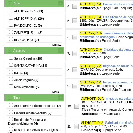
Autor
ALTHOFF, D.A
.
Balanco hidrico seri
4.
Biblioteca(s):
Epagri-São Joaquim; 
ALTHOFF, D.A.
(31)
ALTHOFF, D.A
.
Classificacao de agu
ALTHOFF, D. A.
(26)
1992. 30p. (EPAGRI. Documentos, 1
5.
Biblioteca(s):
Epagri-Sede.
PANDOLFO, C.
(9)
ZAMPIERI, S. L.
(8)
ALTHOFF, D. A
.
Levantamentos detal
problemas de drenagem.
Porto Alegr
6.
BRAGA, H. J.
(7)
Biblioteca(s):
Epagri-Sede.
Mais...
ALTHOFF, D. A
.
Qualidade da agua em
Assunto
p. 53-56, mar. 2005.
7.
Biblioteca(s):
Epagri-Sede.
Santa Catarina
(19)
SANTA CATARINA
(18)
ALTHOFF, D.A
.
Irrigacao do arroz: 
(EMPASC. Documentos, 114).
8.
Batata
(8)
Biblioteca(s):
Epagri-Sede.
Arroz irrigado
(5)
ALTHOFF, D.A
.
Irrigacao do arroz: 
(EMPASC. Documentos, 114).
9.
Meio Ambiente
(5)
Biblioteca(s):
Epagri-São Joaquim.
Mais...
Tipo
ALTHOFF, D. A
.
Irrigacao na cultura
10 E ENCONTRO SUL BRASILEIRO DE 
Artigo em Periódico Indexado
(7)
1997. p. 100.
10.
Tipo:
Resumo em Anais de Congr
Folder/Folheto/Cartilha
(6)
Biblioteca(s):
Epagri-Sede.
Boletim de Pesquisa e
ALTHOFF, D. A
.
Salinidade no rio A
Desenvolvimento
(4)
v. 8, n. 2, p.83-92, jul./dez. 2003.
11.
Resumo em Anais de Congresso
Biblioteca(s):
Epagri-Sede.