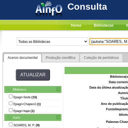
Consulta
Home
Bibliotecas
I
Acervo documental
Produção científica
Coleção de periódicos
Biblioteca(
Data corrent
Data da última atualizaç
Biblioteca
Autori
Epagri-Sede
(15)
Títu
Ano de publicaçã
Epagri-Chapecó
(1)
Fonte/Imprent
Epagri-Itajai
(1)
Idiom
Autor
Palavras-Chav
SOARES, M. P.
(9)