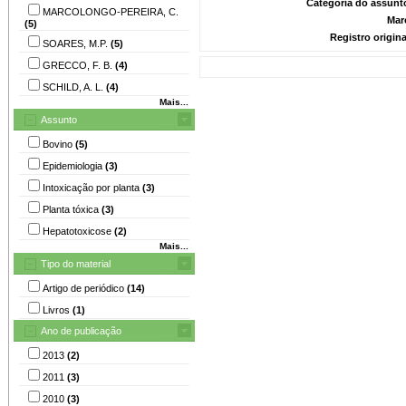
Categoria do assunt
MARCOLONGO-PEREIRA, C.
Mar
(5)
Registro origin
SOARES, M.P.
(5)
GRECCO, F. B.
(4)
SCHILD, A. L.
(4)
Mais...
Assunto
Bovino
(5)
Epidemiologia
(3)
Intoxicação por planta
(3)
Planta tóxica
(3)
Hepatotoxicose
(2)
Mais...
Tipo do material
Artigo de periódico
(14)
Livros
(1)
Ano de publicação
2013
(2)
2011
(3)
2010
(3)