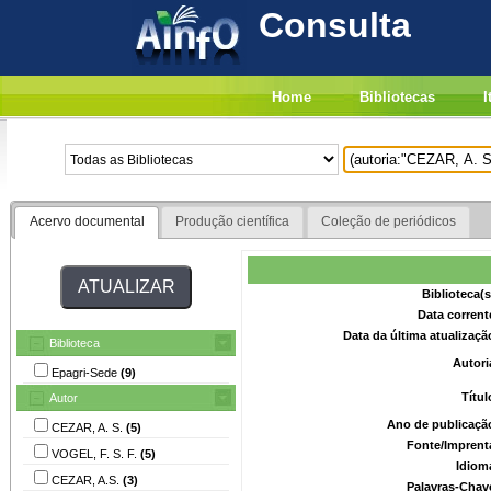
Consulta
Home
Bibliotecas
I
Acervo documental
Produção científica
Coleção de periódicos
Biblioteca(
Data corrent
Data da última atualizaç
Biblioteca
Autori
Epagri-Sede
(9)
Títu
Autor
Ano de publicaçã
CEZAR, A. S.
(5)
Fonte/Imprent
VOGEL, F. S. F.
(5)
Idiom
CEZAR, A.S.
(3)
Palavras-Chav