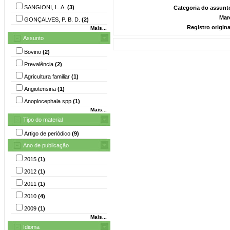
SANGIONI, L. A.
(3)
Categoria do assunt
Mar
GONÇALVES, P. B. D.
(2)
Registro origin
Mais...
Assunto
Bovino
(2)
Prevalência
(2)
Agricultura familiar
(1)
Angiotensina
(1)
Anoplocephala spp
(1)
Mais...
Tipo do material
Artigo de periódico
(9)
Ano de publicação
2015
(1)
2012
(1)
2011
(1)
2010
(4)
2009
(1)
Mais...
Idioma