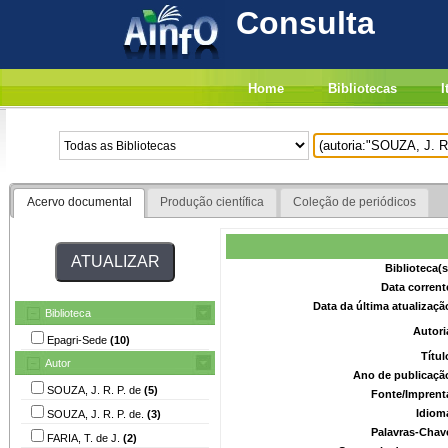
Consulta
Home
Bibliotecas
I
Acervo documental
Produção científica
Coleção de periódicos
Biblioteca(
Data corrent
Data da última atualizaç
Biblioteca
Autori
Epagri-Sede
(10)
Títu
Autor
Ano de publicaçã
SOUZA, J. R. P. de
(5)
Fonte/Imprent
Idiom
SOUZA, J. R. P. de.
(3)
Palavras-Chav
FARIA, T. de J.
(2)