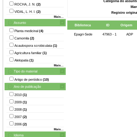
Categoria do assunt
ROCHA, J. N.
(2)
Mar
VIDAL, L. H. I.
(2)
Registro origin
Mais...
Assunto
Biblioteca
ID
Origem
Planta medicinal
(4)
Epagri-Sede
47963 - 1
ADP
Camomila
(2)
Acaulospora scrobiculata
(1)
Agricultura familiar
(1)
Alelopatia
(1)
Mais...
Tipo do material
Artigo de periódico
(10)
Ano de publicação
2010
(1)
2009
(1)
2008
(1)
2007
(2)
2006
(2)
Mais...
Idioma