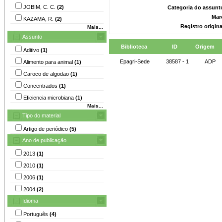
JOBIM, C. C.
(2)
Categoria do assunt
Mar
KAZAMA, R.
(2)
Registro origin
Mais...
Assunto
Biblioteca
ID
Origem
Aditivo
(1)
Epagri-Sede
38587 - 1
ADP
Alimento para animal
(1)
Caroco de algodao
(1)
Concentrados
(1)
Eficiencia microbiana
(1)
Mais...
Tipo do material
Artigo de periódico
(5)
Ano de publicação
2013
(1)
2010
(1)
2006
(1)
2004
(2)
Idioma
Português
(4)