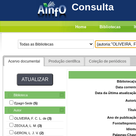
Consulta
Home
Bibliotecas
I
Acervo documental
Produção científica
Coleção de periódicos
Biblioteca(
Data corrent
Data da última atualizaç
Biblioteca
Autori
Epagri-Sede
(5)
Títu
Autor
Ano de publicaçã
OLIVEIRA, F. C. L. de
(3)
Fonte/Imprent
ZEOULA, L. M.
(3)
Idiom
GERON, L. J. V.
(2)
Palavras-Chav