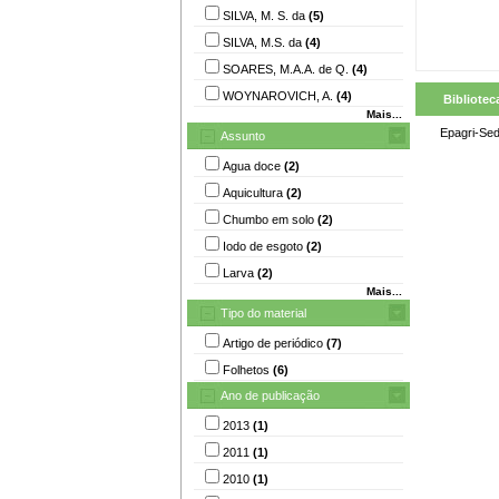
SILVA, M. S. da
(5)
SILVA, M.S. da
(4)
SOARES, M.A.A. de Q.
(4)
WOYNAROVICH, A.
(4)
Bibliotec
Mais...
Epagri-Se
Assunto
Agua doce
(2)
Aquicultura
(2)
Chumbo em solo
(2)
Iodo de esgoto
(2)
Larva
(2)
Mais...
Tipo do material
Artigo de periódico
(7)
Folhetos
(6)
Ano de publicação
2013
(1)
2011
(1)
2010
(1)