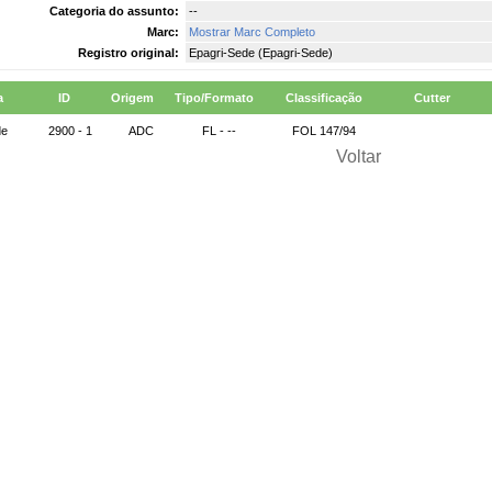
Categoria do assunto:
--
Marc:
Mostrar Marc Completo
Registro original:
Epagri-Sede (Epagri-Sede)
a
ID
Origem
Tipo/Formato
Classificação
Cutter
de
2900 - 1
ADC
FL - --
FOL 147/94
Voltar