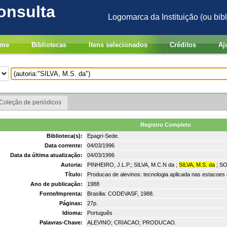
onsulta
Logomarca da Instituição (ou bibl
me
Bibliotecas
Itens selecionados
Créditos
Aj
Coleção de periódicos
Registro Completo
Biblioteca(s):
Epagri-Sede.
Data corrente:
04/03/1996
Data da última atualização:
04/03/1996
Autoria:
PINHEIRO, J.L.P.; SILVA, M.C.N da ;
SILVA, M.S. da
; SO
Título:
Producao de alevinos: tecnologia aplicada nas estacoe
Ano de publicação:
1988
Fonte/Imprenta:
Brasilia: CODEVASF, 1988.
Páginas:
27p.
Idioma:
Português
Palavras-Chave:
ALEVINO; CRIACAO; PRODUCAO.