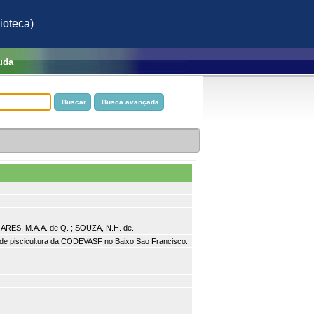
ioteca)
uda
ARES, M.A.A. de Q. ; SOUZA, N.H. de.
s de piscicultura da CODEVASF no Baixo Sao Francisco.