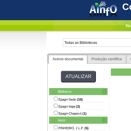
C
Ho
Acervo documental
Produção científica
Biblioteca
Epagri-Sede
(10)
Epagri-Itajai
(2)
Epagri-Chapecó
(1)
Autor
PINHEIRO, J.L.P.
(5)