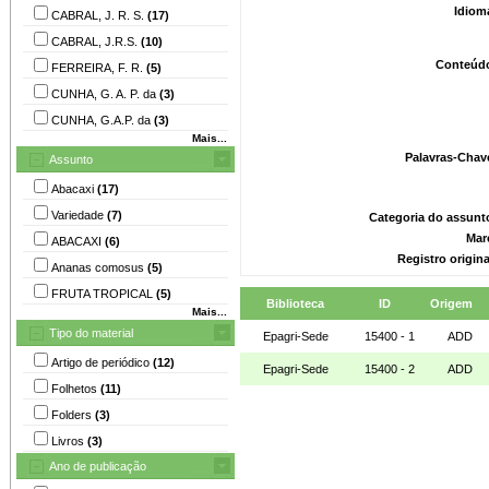
Idiom
CABRAL, J. R. S.
(17)
CABRAL, J.R.S.
(10)
Conteúd
FERREIRA, F. R.
(5)
CUNHA, G. A. P. da
(3)
CUNHA, G.A.P. da
(3)
Mais...
Palavras-Chav
Assunto
Abacaxi
(17)
Variedade
(7)
Categoria do assunt
Mar
ABACAXI
(6)
Registro origin
Ananas comosus
(5)
FRUTA TROPICAL
(5)
Biblioteca
ID
Origem
Mais...
Tipo do material
Epagri-Sede
15400 - 1
ADD
Artigo de periódico
(12)
Epagri-Sede
15400 - 2
ADD
Folhetos
(11)
Folders
(3)
Livros
(3)
Ano de publicação