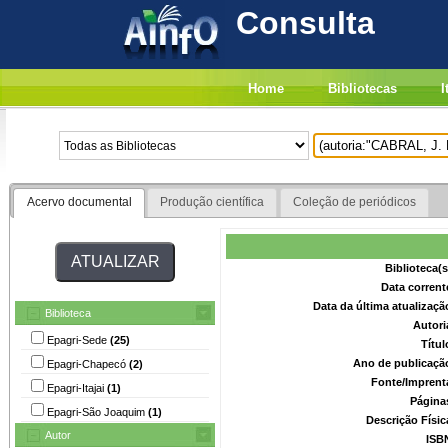
Consulta
Home
Bibliotecas
I
Acervo documental
Produção científica
Coleção de periódicos
Biblioteca(
Data corrent
Data da última atualizaç
Biblioteca
Autori
Epagri-Sede
(25)
Títu
Ano de publicaçã
Epagri-Chapecó
(2)
Fonte/Imprent
Epagri-Itajai
(1)
Página
Epagri-São Joaquim
(1)
Descrição Físi
Autor
ISB