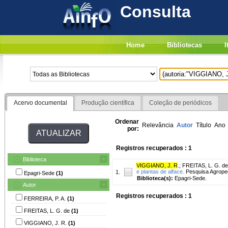
Consulta
Home
Bibliotecas
I
Acervo documental
Produção científica
Coleção de periódicos
Ordenar
Relevância
Autor
Título
Ano
por:
Registros recuperados : 1
Biblioteca
VIGGIANO, J. R
.
;
FREITAS, L. G. de
e plantas de alface.
Pesquisa Agropecuá
1.
Epagri-Sede
(1)
Biblioteca(s):
Epagri-Sede.
Autor
Registros recuperados : 1
FERREIRA, P. A.
(1)
FREITAS, L. G. de
(1)
VIGGIANO, J. R.
(1)