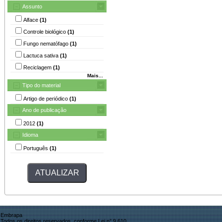
Assunto
Alface
(1)
Controle biológico
(1)
Fungo nematófago
(1)
Lactuca sativa
(1)
Reciclagem
(1)
Mais...
Tipo do material
Artigo de periódico
(1)
Ano de publicação
2012
(1)
Idioma
Português
(1)
Embrapa
Todos os direitos reservados, conforme Lei n° 9.610