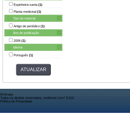
Espinheira-santa
(1)
Planta medicinal
(1)
Tipo do material
Artigo de periódico
(1)
Ano de publicação
2006
(1)
Idioma
Português
(1)
Embrapa
Todos os direitos reservados, conforme Lei n° 9.610
Política de Privacidade