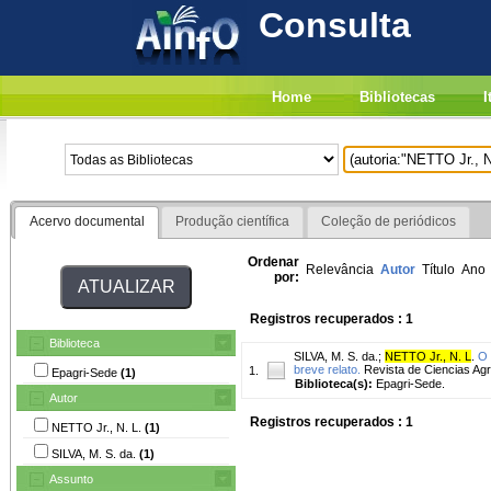
Consulta
Home
Bibliotecas
I
Acervo documental
Produção científica
Coleção de periódicos
Ordenar
Relevância
Autor
Título
Ano
por:
Registros recuperados : 1
Biblioteca
SILVA, M. S. da.
;
NETTO Jr., N. L
.
O 
breve relato.
Revista de Ciencias Agro
1.
Epagri-Sede
(1)
Biblioteca(s):
Epagri-Sede.
Autor
Registros recuperados : 1
NETTO Jr., N. L.
(1)
SILVA, M. S. da.
(1)
Assunto