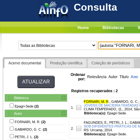
Consulta
Home
Bibliotecas
I
Acervo documental
Produção científica
Coleção de periódicos
Ordenar
Relevância
Autor
Título
Ano
por:
Registros recuperados : 2
Biblioteca
FORNARI, M. R
.
;
GABARDO, G. C.
JOVENS DE MACIEIRA TRATADA
Epagri-Sede
(2)
1.
CLIMA TEMPERADO, 11., 2014, São Joa
Biblioteca(s):
Epagri-Sede.
Autor
FORNARI, M. R.
(2)
FAGUNDES, E.
;
PETRI, J. L.
;
GABAR
SOB DIFERENTES PRÁTICAS DE 
2.
GABARDO, G. C.
(2)
RS: Urcamp, 2014.
Biblioteca(s):
Epagri-Sede.
PETRI, J. L.
(2)