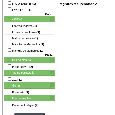
FAGUNDES, E.
(1)
Registros recuperados : 2
FENILI, C. L.
(1)
Mais...
Assunto
Fitorreguladores
(1)
Frutificação efetiva
(1)
Mallus domestica
(1)
Mancha de Marsonina
(1)
Mancha de glomerella
(1)
Mais...
Tipo do material
Parte de livro
(2)
Ano de publicação
2014
(2)
Idioma
Português
(2)
Tipo do arquivo
Documento digital
(2)