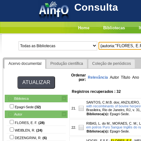
Consulta
Home
Bibliotecas
I
Acervo documental
Produção científica
Coleção de periódicos
Ordenar
Relevância
Autor
Título
Ano
por:
Registros recuperados : 32
Biblioteca
SANTOS, C.M.B. dos
;
ANZILIERO, 
with recombinants of bovine herpesv
Epagri-Sede
(32)
21.
Brasileira, Rio de Janeiro, RJ, v. 31,
Biblioteca(s):
Epagri-Sede.
Autor
FLORES, E. F.
(28)
RIBAS, L. do M.
;
MORAES, C. M.
;
L
em potros Puro Sangue Inglês do n
22.
WEIBLEN, R.
(24)
Biblioteca(s):
Epagri-Sede.
DEZENGRINI, R.
(6)
VOGEL, F.S.F.
;
FLORES, E.F
.
;
WEI