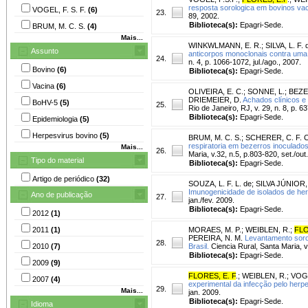
resposta sorologica em bovinos vaci
VOGEL, F. S. F.
(6)
23.
89, 2002.
Biblioteca(s):
Epagri-Sede.
BRUM, M. C. S.
(4)
Mais...
WINKWLMANN, E. R.
;
SILVA, L. F. 
Assunto
anticorpos monoclonais contra uma c
24.
n. 4, p. 1066-1072, jul./ago., 2007.
Bovino
(6)
Biblioteca(s):
Epagri-Sede.
Vacina
(6)
OLIVEIRA, E. C.
;
SONNE, L.
;
BEZE
DRIEMEIER, D.
Achados clínicos e
BoHV-5
(5)
25.
Rio de Janeiro, RJ, v. 29, n. 8, p. 
Biblioteca(s):
Epagri-Sede.
Epidemiologia
(5)
Herpesvirus bovino
(5)
BRUM, M. C. S.
;
SCHERER, C. F. C
respiratoria em bezerros inoculados 
Mais...
26.
Maria, v.32, n.5, p.803-820, set./out
Tipo do material
Biblioteca(s):
Epagri-Sede.
Artigo de periódico
(32)
SOUZA, L. F. L. de
;
SILVA JÚNIOR,
Imunogenicidade de isolados de her
Ano de publicação
27.
jan./fev. 2009.
Biblioteca(s):
Epagri-Sede.
2012
(1)
2011
(1)
MORAES, M. P.
;
WEIBLEN, R.
;
FLO
PEREIRA, N. M.
Levantamento sorol
28.
2010
(7)
Brasil.
Ciencia Rural, Santa Maria, v
Biblioteca(s):
Epagri-Sede.
2009
(9)
FLORES, E. F
.
;
WEIBLEN, R.
;
VOGE
2007
(4)
experimental da infecção pelo herpe
29.
Mais...
jan. 2009.
Biblioteca(s):
Epagri-Sede.
Idioma