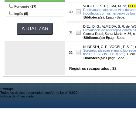
VOGEL, F. S. F.
;
LIMA, M. de
;
FLOR
Português
(27)
Replicacao e excrecao viral durant
30.
inoculados com os herpesvirus bovi
Inglês
(5)
Biblioteca(s):
Epagri-Sede.
DIEL, D. G.
;
ALMEIDA, S. R. de
;
WE
Prevalencia de anticorpos contra os 
31.
Ciencia Rural, Santa Maria, v. 36, n.
Biblioteca(s):
Epagri-Sede.
KUNRATH, C. F.
;
VOGEL, F. S. F.
;
Soroneutralizacao e imunofluorescen
32.
tipos 1 e 5 (BHV -1 e BHV-5).
Cienci
Biblioteca(s):
Epagri-Sede.
Registros recuperados : 32
Embrapa
Todos os direitos reservados, conforme Lei n° 9.610
Política de Privacidade