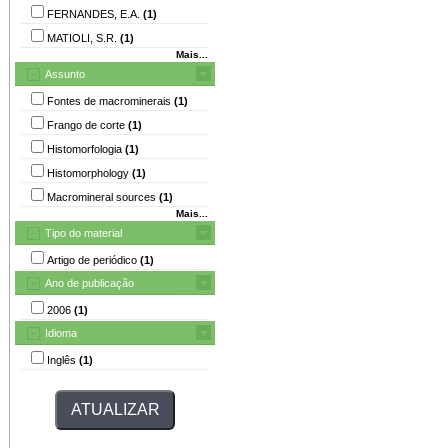
FERNANDES, E.A.
(1)
MATIOLI, S.R.
(1)
Mais...
Assunto
Fontes de macrominerais
(1)
Frango de corte
(1)
Histomorfologia
(1)
Histomorphology
(1)
Macromineral sources
(1)
Mais...
Tipo do material
Artigo de periódico
(1)
Ano de publicação
2006
(1)
Idioma
Inglês
(1)