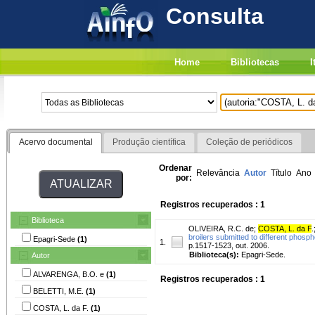
Consulta
Home
Bibliotecas
I
Acervo documental
Produção científica
Coleção de periódicos
Ordenar
Relevância
Autor
Título
Ano
por:
Registros recuperados : 1
Biblioteca
OLIVEIRA, R.C. de
;
COSTA, L. da F
.
broilers submitted to different phosp
Epagri-Sede
(1)
1.
p.1517-1523, out. 2006.
Biblioteca(s):
Epagri-Sede.
Autor
ALVARENGA, B.O. e
(1)
Registros recuperados : 1
BELETTI, M.E.
(1)
COSTA, L. da F.
(1)