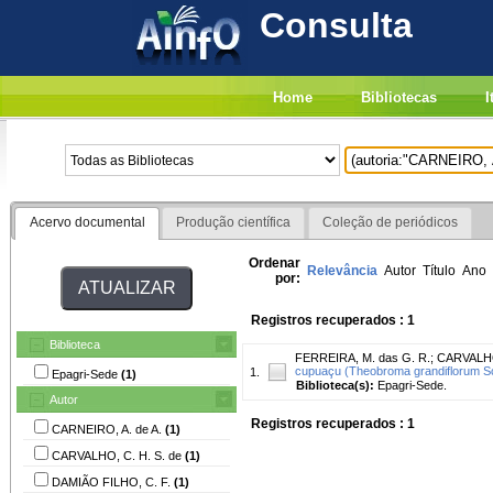
Consulta
Home
Bibliotecas
I
Acervo documental
Produção científica
Coleção de periódicos
Ordenar
Relevância
Autor
Título
Ano
por:
Registros recuperados : 1
Biblioteca
FERREIRA, M. das G. R.
;
CARVALHO,
cupuaçu (Theobroma grandiflorum S
1.
Epagri-Sede
(1)
Biblioteca(s):
Epagri-Sede.
Autor
Registros recuperados : 1
CARNEIRO, A. de A.
(1)
CARVALHO, C. H. S. de
(1)
DAMIÃO FILHO, C. F.
(1)