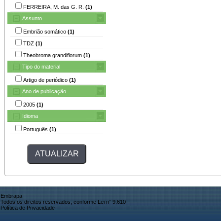
FERREIRA, M. das G. R.
(1)
Assunto
Embrião somático
(1)
TDZ
(1)
Theobroma grandiflorum
(1)
Tipo do material
Artigo de periódico
(1)
Ano de publicação
2005
(1)
Idioma
Português
(1)
Embrapa
Todos os direitos reservados, conforme Lei n° 9.610
Política de Privacidade