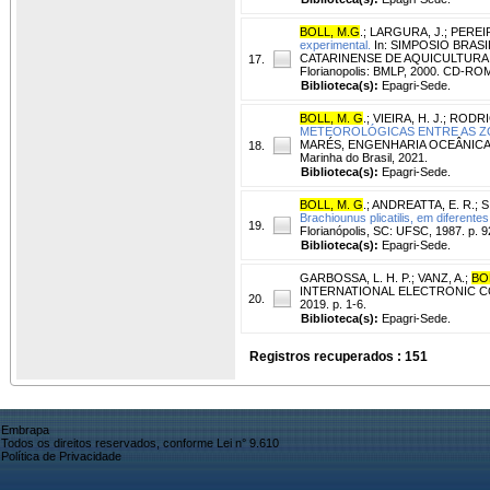
BOLL, M.G
.
;
LARGURA, J.
;
PEREIR
experimental.
In: SIMPOSIO BRAS
CATARINENSE DE AQUICULTURA, 5.
17.
Florianopolis: BMLP, 2000. CD-RO
Biblioteca(s):
Epagri-Sede.
BOLL, M. G
.
;
VIEIRA, H. J.
;
RODRIG
METEOROLÓGICAS ENTRE AS ZON
MARÉS, ENGENHARIA OCEÂNICA E OC
18.
Marinha do Brasil, 2021.
Biblioteca(s):
Epagri-Sede.
BOLL, M. G
.
;
ANDREATTA, E. R.
;
S
Brachiounus plicatilis, em diferentes
19.
Florianópolis, SC: UFSC, 1987. p. 9
Biblioteca(s):
Epagri-Sede.
GARBOSSA, L. H. P.
;
VANZ, A.
;
BO
INTERNATIONAL ELECTRONIC CONFE
20.
2019. p. 1-6.
Biblioteca(s):
Epagri-Sede.
Registros recuperados : 151
Embrapa
Todos os direitos reservados, conforme Lei n° 9.610
Política de Privacidade