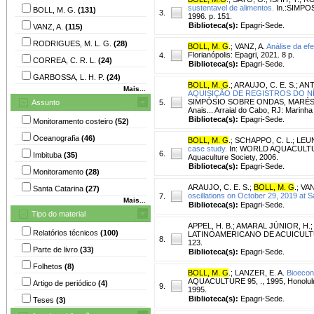
sustentavel de alimentos.
In.:SIMPOS
BOLL, M. G.
(131)
3.
1996. p. 151.
Biblioteca(s):
Epagri-Sede.
VANZ, A.
(115)
RODRIGUES, M. L. G.
(28)
BOLL, M. G
.
;
VANZ, A.
Análise da ef
Florianópolis: Epagri, 2021. 8 p.
4.
CORREA, C. R. L.
(24)
Biblioteca(s):
Epagri-Sede.
GARBOSSA, L. H. P.
(24)
BOLL, M. G
.
;
ARAUJO, C. E. S.
;
ANT
Mais...
AQUISIÇÃO DE REGISTROS DO N
SIMPÓSIO SOBRE ONDAS, MARÉS, E
Assunto
5.
Anais... Arraial do Cabo, RJ: Marinha
Biblioteca(s):
Epagri-Sede.
Monitoramento costeiro
(52)
Oceanografia
(46)
BOLL, M. G
.
;
SCHAPPO, C. L.
;
LEUN
case study.
In: WORLD AQUACULTURE 
6.
Imbituba
(35)
Aquaculture Society, 2006.
Biblioteca(s):
Epagri-Sede.
Monitoramento
(28)
ARAUJO, C. E. S.
;
BOLL, M. G
.
;
VAN
Santa Catarina
(27)
oscillations on October 29, 2019 at Sa
7.
Mais...
Biblioteca(s):
Epagri-Sede.
Tipo do material
APPEL, H. B.
;
AMARAL JÚNIOR, H.
Relatórios técnicos
(100)
LATINOAMERICANO DE ACUICULTURA, 9.
8.
123.
Parte de livro
(33)
Biblioteca(s):
Epagri-Sede.
Folhetos
(8)
BOLL, M. G
.
;
LANZER, E. A.
Bioecon
AQUACULTURE 95, ., 1995, Honolulu, 
Artigo de periódico
(4)
9.
1995.
Biblioteca(s):
Epagri-Sede.
Teses
(3)