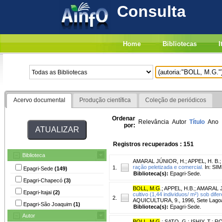
Consulta
Home
Bibliotecas
I
Acervo documental
Produção científica
Coleção de periódicos
Ordenar
Relevância
Autor
Título
Ano
por:
Registros recuperados : 151
Biblioteca
AMARAL JÚNIOR, H.
;
APPEL, H. B.
ração peletizada e comercial.
In: SIM
1.
Epagri-Sede
(149)
Biblioteca(s):
Epagri-Sede.
Epagri-Chapecó
(3)
BOLL, M.G
.
;
APPEL, H.B.
;
AMARAL J
Epagri-Itajai
(2)
cultivo (1,44 individuos/ m²) sob dife
2.
AQUICULTURA, 9., 1996, Sete Lagoa
Epagri-São Joaquim
(1)
Biblioteca(s):
Epagri-Sede.
Autor
BOLL, M.G
.
;
SATO, G.
;
ISHIY, T.
;
RO