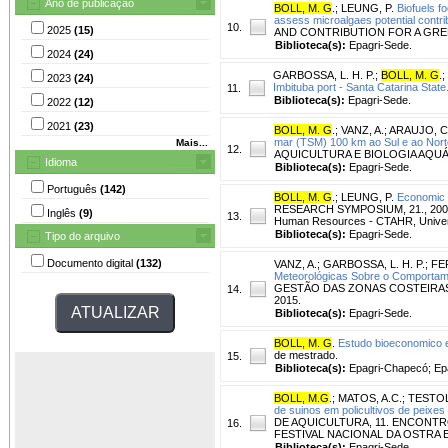
Ano de publicação
BOLL, M. G
.
;
LEUNG, P.
Biofuels f
assess microalgaes potential contrib
10.
2025
(15)
AND CONTRIBUTION FOR A GREEN ECO
Biblioteca(s):
Epagri-Sede.
2024
(24)
GARBOSSA, L. H. P.
;
BOLL, M. G
.
;
2023
(24)
Imbituba port - Santa Catarina State
11.
Biblioteca(s):
Epagri-Sede.
2022
(12)
2021
(23)
BOLL, M. G
.
;
VANZ, A.
;
ARAUJO, C.
mar (TSM) 100 km ao Sul e ao Norte
Mais...
12.
AQUICULTURA E BIOLOGIA AQUÁTICA, 
Idioma
Biblioteca(s):
Epagri-Sede.
Português
(142)
BOLL, M. G
.
;
LEUNG, P.
Economic f
RESEARCH SYMPOSIUM, 21., 2009, Ho
Inglês
(9)
13.
Human Resources - CTAHR, Univers
Biblioteca(s):
Epagri-Sede.
Tipo do arquivo
Documento digital
(132)
VANZ, A.
;
GARBOSSA, L. H. P.
;
FE
Meteorológicas Sobre o Comportame
GESTÃO DAS ZONAS COSTEIRAS DOS
14.
2015.
Biblioteca(s):
Epagri-Sede.
BOLL, M. G
.
Estudo bioeconomico ex
de mestrado.
15.
Biblioteca(s):
Epagri-Chapecó; Epag
BOLL, M.G
.
;
MATOS, A.C.
;
TESTOL
de suinos em policultivos de peixes
DE AQUICULTURA, 11. ENCONTR
16.
FESTIVAL NACIONAL DA OSTRA E DA
Biblioteca(s):
Epagri-Sede.