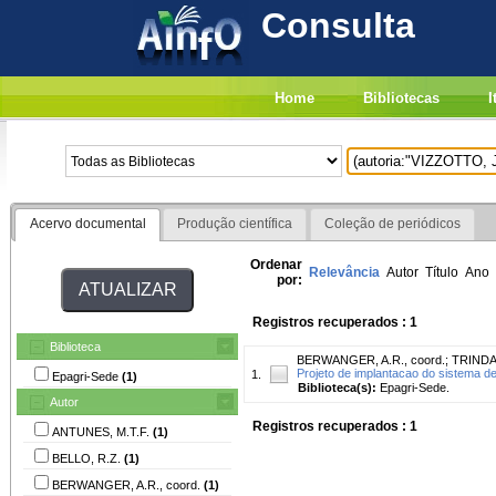
Consulta
Home
Bibliotecas
I
Acervo documental
Produção científica
Coleção de periódicos
Ordenar
Relevância
Autor
Título
Ano
por:
Registros recuperados : 1
Biblioteca
BERWANGER, A.R., coord.
;
TRINDAD
Projeto de implantacao do sistema d
1.
Epagri-Sede
(1)
Biblioteca(s):
Epagri-Sede.
Autor
Registros recuperados : 1
ANTUNES, M.T.F.
(1)
BELLO, R.Z.
(1)
BERWANGER, A.R., coord.
(1)