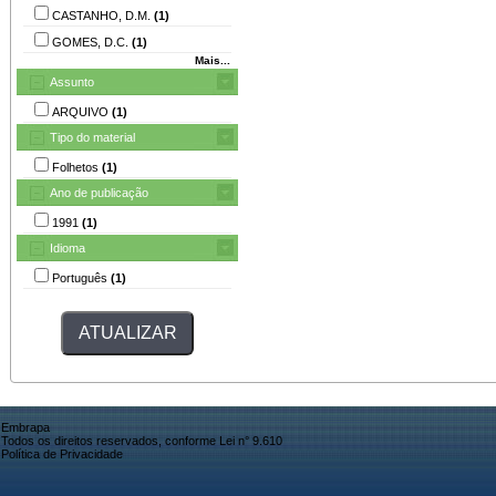
CASTANHO, D.M.
(1)
GOMES, D.C.
(1)
Mais...
Assunto
ARQUIVO
(1)
Tipo do material
Folhetos
(1)
Ano de publicação
1991
(1)
Idioma
Português
(1)
Embrapa
Todos os direitos reservados, conforme Lei n° 9.610
Política de Privacidade