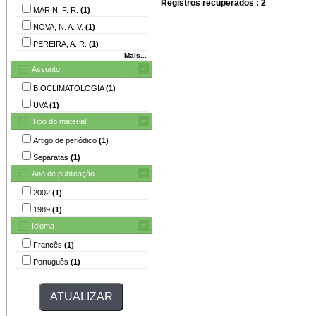
Registros recuperados : 2
MARIN, F. R.
(1)
NOVA, N. A. V.
(1)
PEREIRA, A. R.
(1)
Mais...
Assunto
BIOCLIMATOLOGIA
(1)
UVA
(1)
Tipo do material
Artigo de periódico
(1)
Separatas
(1)
Ano de publicação
2002
(1)
1989
(1)
Idioma
Francês
(1)
Português
(1)