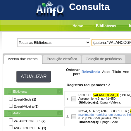
Consulta
Home
Bibliotecas
I
Acervo documental
Produção científica
Coleção de periódicos
Ordenar
Relevância
Autor
Título
Ano
por:
Registros recuperados : 2
Biblioteca
RIOU, C.
;
VALANCOGNE, C
.
;
PIERI,
Agronomie, v.9, p.441-450.
1.
Epagri-Sede
(1)
Biblioteca(s):
Epagri-Videira.
Epagri-Videira
(1)
NOVA, N. A. V.
;
ANGELOCCI, L. R.
;
Autor
maxima de macieira, em pomares irr
2.
n. 2, p.245-250, jul./dez. 2002.
VALANCOGNE, C.
(2)
Biblioteca(s):
Epagri-Sede.
ANGELOCCI, L. R.
(1)