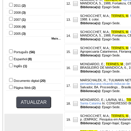
MANDIOCA, 5., 1988, Fortaleza, CE.
12.
2011
(2)
Biblioteca(s):
Epagri-Sede.
2008
(3)
SCHIOCCHET, M.A.
;
TERNES, M
.
1988. il. color.
2007
(1)
13.
Biblioteca(s):
Epagri-Sede.
2006
(4)
SCHIOCCHET, M.A.
;
TERNES, M
.
2005
(3)
MANDIOCA, 5., 1988, Fortaleza, CE
14.
Mais...
Biblioteca(s):
Epagri-Sede.
Idioma
SCHIOCCHET, M.A.
;
TERNES, M
.
Agropecuaria Catarinense, Florianopo
15.
Português
(56)
Biblioteca(s):
Epagri-Sede.
Espanhol
(8)
MONDARDO, E.
;
TERNES, M
.
;
DIT
Inglês
(1)
BRASILEIRO DE MANDIOCA, 6., 1990
16.
Biblioteca(s):
Epagri-Sede.
Tipo do arquivo
MARSCHALEK, R.
;
TULMANN NETO
Documento digital
(20)
pernambucana visando inducao de
17.
Salvador, BA. Proceedings... Brasi
Página Web
(2)
Biblioteca(s):
Epagri-Sede.
MONDARDO, E.
;
LAVINA, M.L.
;
TE
Santa Catarina
In: CONGRESSO BRAS
18.
Biblioteca(s):
Epagri-Sede.
SCHIOCCHET, M.A.
;
TERNES, M
.
;
p. (EMPASC. Pesquisa em Andament
19.
Biblioteca(s):
Epagri-Itajaí; Epagri