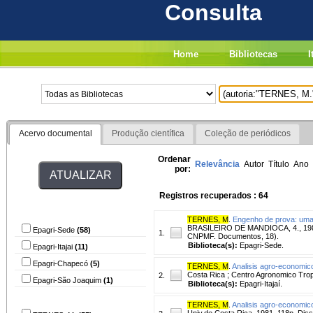
Consulta
Home
Bibliotecas
I
Acervo documental
Produção científica
Coleção de periódicos
Ordenar
Relevância
Autor
Título
Ano
por:
Registros recuperados : 64
Biblioteca
TERNES, M
.
Engenho de prova: uma 
BRASILEIRO DE MANDIOCA, 4., 1986
Epagri-Sede
(58)
1.
CNPMF. Documentos, 18).
Biblioteca(s):
Epagri-Sede.
Epagri-Itajai
(11)
Epagri-Chapecó
(5)
TERNES, M
.
Analisis agro-economico
Costa Rica ; Centro Agronomico Trop
2.
Epagri-São Joaquim
(1)
Biblioteca(s):
Epagri-Itajaí.
Autor
TERNES, M
.
Analisis agro-economico
Univ.de Costa Rica, 1981. 118p. Dis