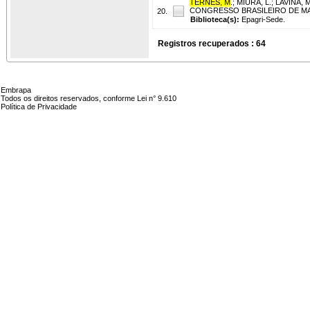
TERNES, M
.
;
MIURA, L.
;
LAVINA, M
CONGRESSO BRASILEIRO DE MANDIOC
20.
Biblioteca(s):
Epagri-Sede.
Registros recuperados : 64
Embrapa
Todos os direitos reservados, conforme Lei n° 9.610
Política de Privacidade