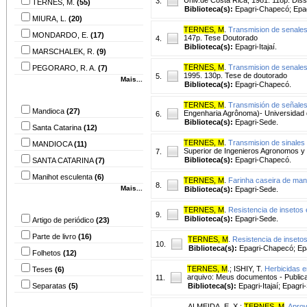
3.
TERNES, M.
(55)
Biblioteca(s):
Epagri-Chapecó; Epa
MIURA, L.
(20)
TERNES, M
.
Transmision de senales 
MONDARDO, E.
(17)
147p. Tese Doutorado
4.
Biblioteca(s):
Epagri-Itajaí.
MARSCHALEK, R.
(9)
TERNES, M
.
Transmision de senales 
PEGORARO, R. A.
(7)
1995. 130p. Tese de doutorado
5.
Mais...
Biblioteca(s):
Epagri-Chapecó.
Assunto
TERNES, M
.
Transmisión de señales 
Mandioca
(27)
Engenharia Agrônoma)- Universidad 
6.
Biblioteca(s):
Epagri-Sede.
Santa Catarina
(12)
TERNES, M
.
Transmision de sinales 
MANDIOCA
(11)
Superior de Ingenieros Agronomos y
7.
Biblioteca(s):
Epagri-Chapecó.
SANTA CATARINA
(7)
Manihot esculenta
(6)
TERNES, M
.
Farinha caseira de man
8.
Mais...
Biblioteca(s):
Epagri-Sede.
Tipo do material
TERNES, M
.
Resistencia de insetos 
9.
Biblioteca(s):
Epagri-Sede.
Artigo de periódico
(23)
Parte de livro
(16)
TERNES, M
.
Resistencia de insetos
10.
Biblioteca(s):
Epagri-Chapecó; Ep
Folhetos
(12)
TERNES, M
.
;
ISHIY, T.
Herbicidas 
Teses
(6)
arquivo: Meus documentos - Publ
11.
Separatas
(5)
Biblioteca(s):
Epagri-Itajaí; Epagri
Ano de publicação
ALMEIDA, E. X.
;
TERNES, M
.
Aprov