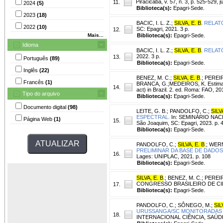
Piracicaba, v. 57, n. 3, p. 525-529, ju
11.
2024
(5)
Biblioteca(s):
Epagri-Sede.
2023
(18)
BACIC, I. L. Z.
;
SILVA, E. B
.
RELAT
2022
(10)
SC: Epagri, 2021. 3 p.
12.
Mais...
Biblioteca(s):
Epagri-Sede.
Idioma
BACIC, I. L. Z.
;
SILVA, E. B
.
RELAT
2022. 3 p.
13.
Português
(89)
Biblioteca(s):
Epagri-Sede.
Inglês
(22)
BENEZ, M. C.
;
SILVA, E. B
.
;
PEREIR
Francês
(1)
BRANCA, G.;MEDEIROS, K. Estimating 
14.
act) in Brazil. 2. ed. Roma: FAO, 20
Tipo do arquivo
Biblioteca(s):
Epagri-Sede.
Documento digital
(98)
LEITE, G. B.
;
PANDOLFO, C.
;
SILV
ESPECTRAL.
In: SEMINÁRIO NACI
Página Web
(1)
15.
São Joaquim, SC: Epagri, 2023. p. 
Biblioteca(s):
Epagri-Sede.
PANDOLFO, C.
;
SILVA, E. B
.
;
WERN
PRELIMINAR DA BASE DE DADOS
16.
Lages: UNIPLAC, 2021. p. 108
Biblioteca(s):
Epagri-Sede.
SILVA, E. B
.
;
BENEZ, M. C.
;
PEREIR
CONGRESSO BRASILEIRO DE CIÊNCIA
17.
Biblioteca(s):
Epagri-Sede.
PANDOLFO, C.
;
SÔNEGO, M.
;
SIL
URUSSANGA/SC MONITORADAS P
18.
INTERNACIONAL CIÊNCIA, SAÚDE E 