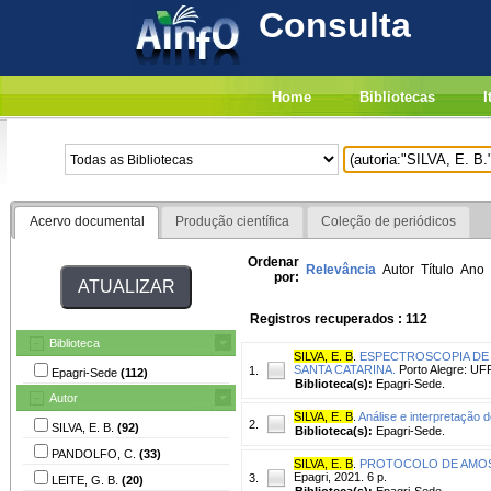
Consulta
Home
Bibliotecas
I
Acervo documental
Produção científica
Coleção de periódicos
Ordenar
Relevância
Autor
Título
Ano
por:
Registros recuperados : 112
Biblioteca
SILVA, E. B
.
ESPECTROSCOPIA DE 
SANTA CATARINA.
Porto Alegre: UF
1.
Epagri-Sede
(112)
Biblioteca(s):
Epagri-Sede.
Autor
SILVA, E. B
.
Análise e interpretação 
2.
SILVA, E. B.
(92)
Biblioteca(s):
Epagri-Sede.
PANDOLFO, C.
(33)
SILVA, E. B
.
PROTOCOLO DE AMOS
Epagri, 2021. 6 p.
3.
LEITE, G. B.
(20)
Biblioteca(s):
Epagri-Sede.