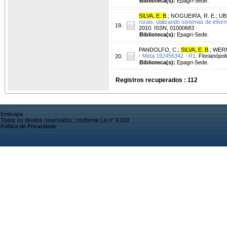
Biblioteca(s):
Epagri-Sede.
SILVA, E. B
.
;
NOGUEIRA, R. E.
;
UBE
rurais, utiilizando sistemas de info
19.
2010. ISSN, 01000683
Biblioteca(s):
Epagri-Sede.
PANDOLFO, C.
;
SILVA, E. B
.
;
WERN
- Meta 192456342 - R1.
Florianópoli
20.
Biblioteca(s):
Epagri-Sede.
Registros recuperados : 112
Embrapa
Todos os direitos reservados, conforme Lei n° 9.610
Política de Privacidade