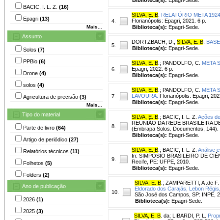
BACIC, I. L. Z.
(16)
SILVA, E. B
.
RELATÓRIO META 1924562
Epagri
(13)
Florianópolis: Epagri, 2021. 6 p.
4.
Mais...
Biblioteca(s):
Epagri-Sede.
Assunto
DORTZBACH, D.
;
SILVA, E. B
.
BASE
5.
Biblioteca(s):
Epagri-Sede.
Solos
(7)
PPBio
(6)
SILVA, E. B
.
;
PANDOLFO, C.
META S
Epagri, 2022. 6 p.
6.
Drone
(4)
Biblioteca(s):
Epagri-Sede.
solos
(4)
SILVA, E. B
.
;
PANDOLFO, C.
META 
LAVOURA.
Florianópolis: Epagri, 202
7.
Agricultura de precisão
(3)
Biblioteca(s):
Epagri-Sede.
Mais...
Tipo do material
SILVA, E. B
.
;
BACIC, I. L. Z.
Ações de
REUNIÃO DA REDE BRASILEIRA DE 
8.
Parte de livro
(64)
(Embrapa Solos. Documentos, 144).
Biblioteca(s):
Epagri-Sede.
Artigo de periódico
(27)
SILVA, E. B
.
;
BACIC, I. L. Z.
Análise e
Relatórios técnicos
(11)
In: SIMPÓSIO BRASILEIRO DE CIÊ
9.
Recife, PE: UFPE, 2010.
Folhetos
(5)
Biblioteca(s):
Epagri-Sede.
Folders
(2)
SILVA, E. B
.
;
ZAMPARETTI, A .de F.
Ano de publicação
Eldorado dos Carajás, Lebon Régis
10.
São José dos Campos, SP: INPE, 2
2026
(1)
Biblioteca(s):
Epagri-Sede.
2025
(3)
SILVA, E. B
. da
;
LIBARDI, P. L.
Propr