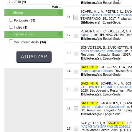
2018
(4)
Biblioteca(s):
Epagri-Sede.
Mais...
SCAPIN, V. L. V.
;
PETRI, J. L.
;
ZAN
Idioma
cálcio e Ácido Giberélico na frutific
11.
TEMPERADO, 15., 2017, Fraiburgo. 
Português
(33)
Biblioteca(s):
Epagri-Sede.
Inglês
(1)
PEREIRA, P. T. C.
;
GOELZER, A. K
Tipo do arquivo
nigra L.).
In: REUNIÃO ANUAL DA SO
12.
Biblioteca(s):
Epagri-Sede.
Documento digital
(34)
SCHVEITZER, B.
;
ZANCHETTIN, G
peras da cultivar Santa Maria.
In: 
13.
Resumos... Caçador: Epagri, 2017. 
Biblioteca(s):
Epagri-Sede.
SACHINI, R
.
;
STEFFENS, C. A.
;
MA
fruits of apple cultivars.
Revista Brasi
14.
Biblioteca(s):
Epagri-Sede.
SACHINI, R
.
;
SCAPIN, V. L. V.
;
SCH
CULTIVARES DE MACIEIRA NA SAF
15.
2020, São Joaquim. Resumos... Flori
Biblioteca(s):
Epagri-Sede.
SACHINI, R
.
;
FAGUNDES, E.
;
ZAN
'Merlot' e 'Cabernet Sauvignon'.
In:
16.
SC. Resumos... Caçador, SC: Epagri
Biblioteca(s):
Epagri-Sede.
SCHVEITZER, B.
;
SACHINI, R
.
;
FEN
MAÇÃS NAS SAFRAS DE 2016/17 E
17.
Paulo: Atena Editora, 2019. p. 114-1