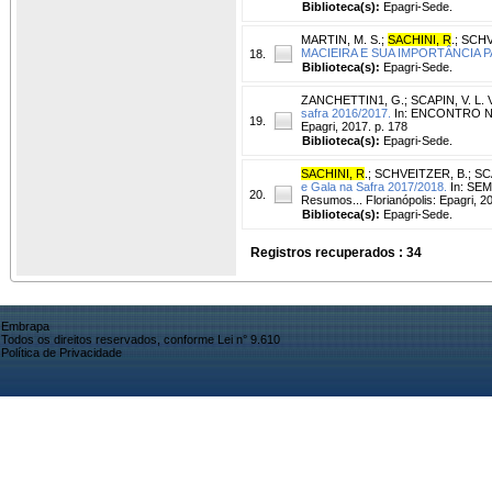
Biblioteca(s):
Epagri-Sede.
MARTIN, M. S.
;
SACHINI, R
.
;
SCHV
MACIEIRA E SUA IMPORTÂNCIA 
18.
Biblioteca(s):
Epagri-Sede.
ZANCHETTIN1, G.
;
SCAPIN, V. L. 
safra 2016/2017.
In: ENCONTRO NA
19.
Epagri, 2017. p. 178
Biblioteca(s):
Epagri-Sede.
SACHINI, R
.
;
SCHVEITZER, B.
;
SCA
e Gala na Safra 2017/2018.
In: SE
20.
Resumos... Florianópolis: Epagri, 20
Biblioteca(s):
Epagri-Sede.
Registros recuperados : 34
Embrapa
Todos os direitos reservados, conforme Lei n° 9.610
Política de Privacidade