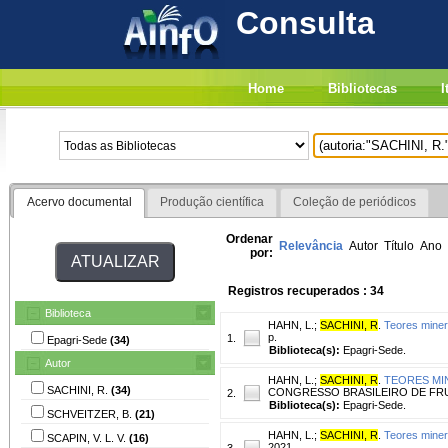
Consulta
Home
Bibliotecas
I
Acervo documental
Produção científica
Coleção de periódicos
Ordenar
Relevância
Autor
Título
Ano
por:
Registros recuperados : 34
Biblioteca
HAHN, L.
;
SACHINI, R
.
Teores minera
p.
1.
Epagri-Sede
(34)
Biblioteca(s):
Epagri-Sede.
Autor
HAHN, L.
;
SACHINI, R
.
TEORES MIN
SACHINI, R.
(34)
CONGRESSO BRASILEIRO DE FRUTICULT
2.
Biblioteca(s):
Epagri-Sede.
SCHVEITZER, B.
(21)
HAHN, L.
;
SACHINI, R
.
Teores miner
SCAPIN, V. L. V.
(16)
2021.
3.