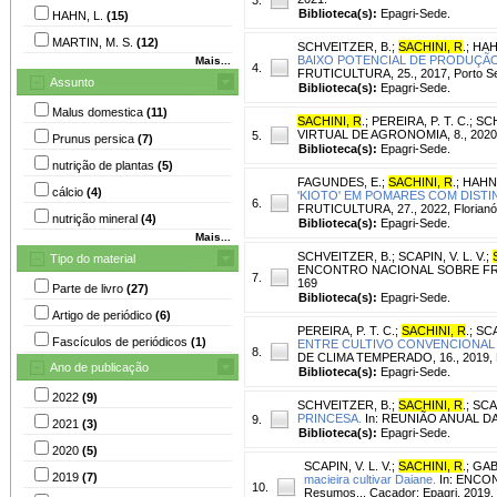
Biblioteca(s):
Epagri-Sede.
HAHN, L.
(15)
MARTIN, M. S.
(12)
SCHVEITZER, B.
;
SACHINI, R
.
;
HAH
BAIXO POTENCIAL DE PRODUÇÃ
Mais...
4.
FRUTICULTURA, 25., 2017, Porto Seg
Assunto
Biblioteca(s):
Epagri-Sede.
Malus domestica
(11)
SACHINI, R
.
;
PEREIRA, P. T. C.
;
SCH
VIRTUAL DE AGRONOMIA, 8., 2020, On
5.
Prunus persica
(7)
Biblioteca(s):
Epagri-Sede.
nutrição de plantas
(5)
FAGUNDES, E.
;
SACHINI, R
.
;
HAHN,
cálcio
(4)
'KIOTO' EM POMARES COM DISTI
6.
FRUTICULTURA, 27., 2022, Florianópol
nutrição mineral
(4)
Biblioteca(s):
Epagri-Sede.
Mais...
SCHVEITZER, B.
;
SCAPIN, V. L. V.
;
Tipo do material
ENCONTRO NACIONAL SOBRE FRUTIC
7.
169
Parte de livro
(27)
Biblioteca(s):
Epagri-Sede.
Artigo de periódico
(6)
PEREIRA, P. T. C.
;
SACHINI, R
.
;
SCA
Fascículos de periódicos
(1)
ENTRE CULTIVO CONVENCIONAL
8.
DE CLIMA TEMPERADO, 16., 2019, Fr
Ano de publicação
Biblioteca(s):
Epagri-Sede.
2022
(9)
SCHVEITZER, B.
;
SACHINI, R
.
;
SCAP
PRINCESA.
In: REUNIÃO ANUAL DA S
9.
2021
(3)
Biblioteca(s):
Epagri-Sede.
2020
(5)
SCAPIN, V. L. V.
;
SACHINI, R
.
;
GAB
2019
(7)
macieira cultivar Daiane.
In: ENCON
10.
Resumos... Caçador: Epagri, 2019. 