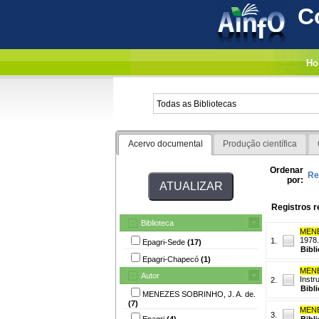
C
Ho
Acervo documental
Produção científica
Ordenar
Re
por:
Registros r
Biblioteca
MENE
1978.
1.
Epagri-Sede
(17)
Bibl
Epagri-Chapecó
(1)
MENE
Autor
Instr
2.
Bibl
MENEZES SOBRINHO, J. A. de.
(7)
MENE
3.
Epagri
(4)
Bibl