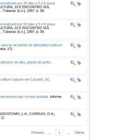
ernalizado por 35 dias a 3 e 8 graus
ULTURA, 10 E ENCONTRO SUL
ubarao: [s.n.], 1997. p. 38.
ernalizado por 50 dias a 3 e 8 graus
ULTURA, 10 E ENCONTRO SUL
ubarao: [s.n.], 1997. p. 39.
e epocas de plantio de alho(allium sativum
isa, 17).
tivares de alho, plantio de junho.
o Allium sativum em Cacador, SC.
mecanismo tipo correia dentada.
Informe
ISOSTOMO, L.A.
;
CORRIJO, O.A.
;
 1).
Primeira
...
1
...
Última