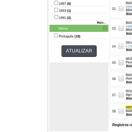
BIAS
1997
(6)
cent
12.
BRAS
1993
(1)
Bib
1991
(2)
Mais...
BIAS
cent
Idioma
13.
BRAS
Bib
Português
(18)
SILV
L.) 
14.
Bib
MUE
Pesq
15.
Bib
BIAS
Hort
16.
Bib
ROC
Agro
17.
Bib
MEN
BAR
18.
Bib
Registros r