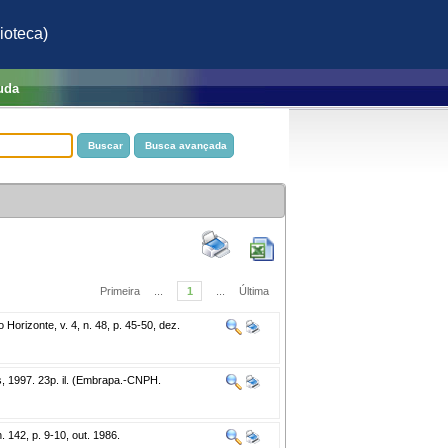
ioteca)
uda
Primeira
...
1
...
Última
Horizonte, v. 4, n. 48, p. 45-50, dez.
s, 1997. 23p. il. (Embrapa.-CNPH.
. 142, p. 9-10, out. 1986.