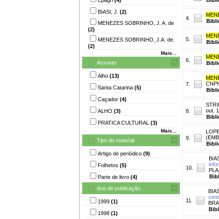
BIASI, J.
(2)
MENE
4.
Bibl
MENEZES SOBRINHO, J. A. de
(2)
MENE
5.
MENEZES SOBRINHO, J.A. de.
Bibl
(2)
Mais...
MENE
6.
Assunto
Bibl
Alho
(13)
MENE
CNPH.
7.
Santa Catarina
(5)
Bibl
Caçador
(4)
STRI
out. 
ALHO
(3)
8.
Bibl
PRATICA CULTURAL
(3)
Mais...
LOPE
(EMB
9.
Tipo do material
Bibl
Artigo de periódico
(9)
BIAS
info
Folhetos
(5)
10.
PLAS
Bib
Parte de livro
(4)
Ano de publicação
BIAS
cent
11.
1999
(1)
BRAS
Bib
1998
(1)