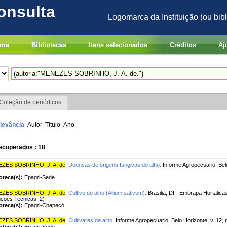
onsulta
Logomarca da Instituição (ou bibl
me
Bibliotecas
Itens selecionados
Créditos
Aj
Coleção de periódicos
levância
Autor
Título
Ano
ecuperados : 18
ZES SOBRINHO, J. A. de
.
Doencas de origens fungicas do alho.
Informe Agropecuario, Belo 
ioteca(s):
Epagri-Sede.
ZES SOBRINHO, J. A. de
.
Cultivo do alho (Allium sativum).
Brasilia, DF: Embrapa Hortalica
ucoes Tecnicas, 2)
ioteca(s):
Epagri-Chapecó.
ZES SOBRINHO, J. A. de
.
Cultivares de alho.
Informe Agropecuario, Belo Horizonte, v. 12, n
ioteca(s):
Epagri-Sede.