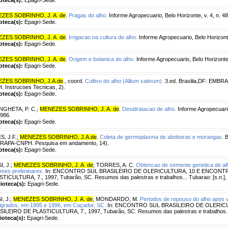
ZES SOBRINHO, J. A. de
.
Pragas do alho.
Informe Agropecuario, Belo Horizonte, v. 4, n. 48
ioteca(s):
Epagri-Sede.
ZES SOBRINHO, J. A. de
.
Irrigacao na cultura do alho.
Informe Agropecuario, Belo Horizonte,
ioteca(s):
Epagri-Sede.
ZES SOBRINHO, J. A. de
.
Origem e botanica do alho.
Informe Agropecuario, Belo Horizonte, 
ioteca(s):
Epagri-Sede.
ZES SOBRINHO, J.A.de
., coord.
Cultivo do alho (Allium sativum).
3.ed. Brasilia,DF: EMBR
 Instrucoes Tecnicas, 2).
ioteca(s):
Epagri-Sede.
NGHETA, P. C.
;
MENEZES SOBRINHO, J. A. de
.
Desidratacao de alho.
Informe Agropecuario,
1986.
ioteca(s):
Epagri-Sede.
S, J.F.
;
MENEZES SOBRINHO, J.A.de
.
Coleta de germoplasma de aboboras e morangas.
B
RAPA-CNPH. Pesquisa em andamento, 14).
ioteca(s):
Epagri-Sede.
I, J.
;
MENEZES SOBRINHO, J. A. de
;
TORRES, A. C.
Obtencao de semente genetica de alh
rmes preliminares.
In: ENCONTRO SUL BRASILEIRO DE OLERICULTURA, 10 E ENCONT
TICULTURA, 7., 1997, Tubarão, SC. Resumos das palestras e trabalhos... Tubarao: [s.n.], 
lioteca(s):
Epagri-Sede.
I, J.
;
MENEZES SOBRINHO, J. A. de
;
MONDARDO, M.
Periodos de repouso do alho apos v
igrados, em 1995 e 1996, em Caçador, SC.
In: ENCONTRO SUL BRASILEIRO DE OLERIC
ILEIRO DE PLASTICULTURA, 7., 1997, Tubarão, SC. Resumos das palestras e trabalhos... T
lioteca(s):
Epagri-Sede.