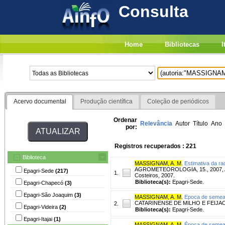
Consulta
Home
Bibliotecas
I
Acervo documental
Produção científica
Coleção de periódicos
Ordenar
Relevância
Autor
Título
Ano
por:
Registros recuperados : 221
Biblioteca
MASSIGNAM, A. M
.
Estimativa da ra
AGROMETEOROLOGIA, 15., 2007, Araca
Epagri-Sede
(217)
1.
Costeiros, 2007.
Biblioteca(s):
Epagri-Sede.
Epagri-Chapecó
(3)
Epagri-São Joaquim
(3)
MASSIGNAM, A. M
.
Epoca de semeadu
CATARINENSE DE MILHO E FEIJAO, 5
2.
Epagri-Videira
(2)
Biblioteca(s):
Epagri-Sede.
Epagri-Itajai
(1)
MASSIGNAM, A. M
.
Época de semead