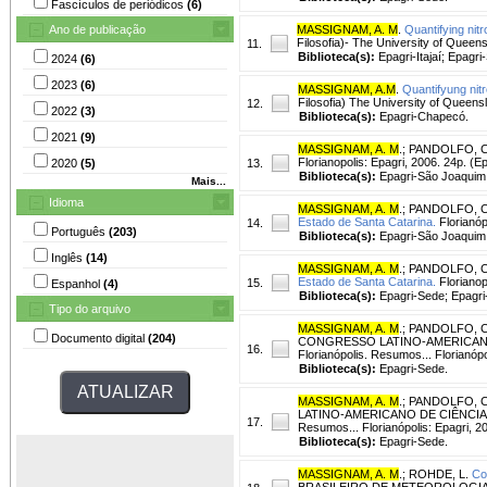
Fascículos de periódicos
(6)
Ano de publicação
MASSIGNAM, A. M
.
Quantifying nit
Filosofia)- The University of Queens
11.
Biblioteca(s):
Epagri-Itajaí; Epagri
2024
(6)
2023
(6)
MASSIGNAM, A.M
.
Quantifyung nit
Filosofia) The University of Queensl
12.
2022
(3)
Biblioteca(s):
Epagri-Chapecó.
2021
(9)
MASSIGNAM, A. M
.
;
PANDOLFO, C
Florianopolis: Epagri, 2006. 24p. (
2020
(5)
13.
Biblioteca(s):
Epagri-São Joaquim;
Mais...
Idioma
MASSIGNAM, A. M
.
;
PANDOLFO, C
Estado de Santa Catarina.
Florianóp
14.
Português
(203)
Biblioteca(s):
Epagri-São Joaquim
Inglês
(14)
MASSIGNAM, A. M
.
;
PANDOLFO, C
Estado de Santa Catarina.
Florianop
15.
Espanhol
(4)
Biblioteca(s):
Epagri-Sede; Epagri-
Tipo do arquivo
MASSIGNAM, A. M
.
;
PANDOLFO, C
Documento digital
(204)
CONGRESSO LATINO-AMERICANO 
16.
Florianópolis. Resumos... Florianópo
Biblioteca(s):
Epagri-Sede.
MASSIGNAM, A. M
.
;
PANDOLFO, C
LATINO-AMERICANO DE CIÊNCIA D
17.
Resumos... Florianópolis: Epagri, 2
Biblioteca(s):
Epagri-Sede.
MASSIGNAM, A. M
.
;
ROHDE, L.
Co
BRASILEIRO DE METEOROLOGIA, 17