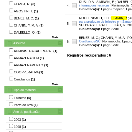
DUSI, D.A.
;
SIMINSKI, E.
;
DALBELLO
FLAMIA, R.
(6)
informacoes tecnicas.
Florianopolis, 
4.
Biblioteca(s):
Epagri-Chapecó; Epag
AGOSTINI, I.
(1)
ROCHENBACH, I. H.
;
FLAMIA, R
.
;
A
BENEZ, M. C.
(1)
para producao de feijoeiro em Santa 
5.
SULBRASILEIRA DE FEIJÃO, 6., 2003
CHANIN, Y. M. A.
(1)
Biblioteca(s):
Epagri-Sede.
DALBELLO, O.
(1)
Mais...
BENEZ, M. C.
;
CHANIN, Y. M. A.
;
POL
Curitibanos/SC.
Florianópolis: Epagri
6.
Assunto
Biblioteca(s):
Epagri-Sede.
ADMINISTRACAO RURAL
(1)
Registros recuperados : 6
ARMAZENAGEM
(1)
ARMAZENAMENTO
(1)
COOPPERATIVA
(1)
Curitibanos
(1)
Mais...
Tipo do material
Folhetos
(5)
Parte de livro
(1)
Ano de publicação
2003
(1)
1998
(1)