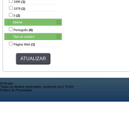
1995
(1)
1978
(1)
0
(2)
Idioma
Português
(6)
Tipo do arquivo
Página Web
(1)
Embrapa
Todos os direitos reservados, conforme Lei n° 9.610
Política de Privacidade