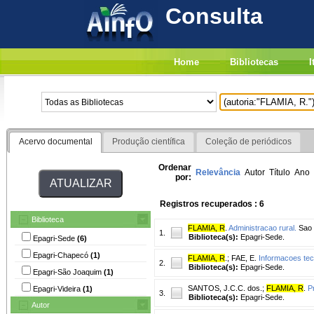
Consulta
Home
Bibliotecas
I
Acervo documental
Produção científica
Coleção de periódicos
Ordenar
Relevância
Autor
Título
Ano
por:
Registros recuperados : 6
Biblioteca
FLAMIA, R
.
Administracao rural.
Sao M
1.
Biblioteca(s):
Epagri-Sede.
Epagri-Sede
(6)
Epagri-Chapecó
(1)
FLAMIA, R
.
;
FAE, E.
Informacoes tec
2.
Biblioteca(s):
Epagri-Sede.
Epagri-São Joaquim
(1)
SANTOS, J.C.C. dos.
;
FLAMIA, R
.
P
Epagri-Videira
(1)
3.
Biblioteca(s):
Epagri-Sede.
Autor