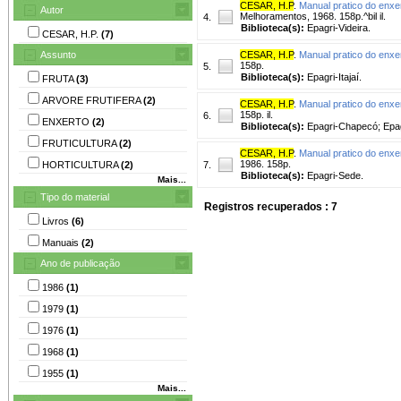
CESAR, H.P
.
Manual pratico do enxe
Autor
Melhoramentos, 1968. 158p.^bil il.
4.
Biblioteca(s):
Epagri-Videira.
CESAR, H.P.
(7)
Assunto
CESAR, H.P
.
Manual pratico do enxe
158p.
5.
Biblioteca(s):
Epagri-Itajaí.
FRUTA
(3)
ARVORE FRUTIFERA
(2)
CESAR, H.P
.
Manual pratico do enxe
158p. il.
6.
ENXERTO
(2)
Biblioteca(s):
Epagri-Chapecó; Epag
FRUTICULTURA
(2)
CESAR, H.P
.
Manual pratico do enxe
1986. 158p.
HORTICULTURA
(2)
7.
Biblioteca(s):
Epagri-Sede.
Mais...
Tipo do material
Registros recuperados : 7
Livros
(6)
Manuais
(2)
Ano de publicação
1986
(1)
1979
(1)
1976
(1)
1968
(1)
1955
(1)
Mais...