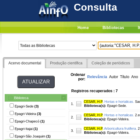
Consulta
Home
Bibliotecas
I
Acervo documental
Produção científica
Coleção de periódicos
Ordenar
Relevância
Autor
Título
Ano
por:
Registros recuperados : 7
Biblioteca
CESAR, H.P
.
Hortas e hortalicas.
Sao
1.
Biblioteca(s):
Epagri-Sede.
Epagri-Sede
(3)
Epagri-Videira
(3)
CESAR, H.P
.
Hortas e hortalicas.
2.e
2.
Biblioteca(s):
Epagri-Videira.
Epagri-Chapecó
(1)
CESAR, H.P
.
Arboricultura frutifera.
2.
Epagri-Itajai
(1)
3.
Biblioteca(s):
Epagri-Videira.
Epagri-São Joaquim
(1)