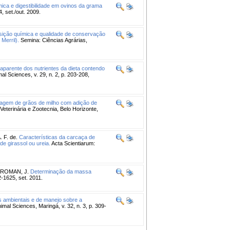
ca e digestibilidade em ovinos da grama
, set./out. 2009.
ição química e qualidade de conservação
Merril).
Semina: Ciências Agrárias,
e aparente dos nutrientes da dieta contendo
al Sciences, v. 29, n. 2, p. 203-208,
lagem de grãos de milho com adição de
Veterinária e Zootecnia, Belo Horizonte,
 F. de.
Características da carcaça de
e girassol ou ureia.
Acta Scientiarum:
ROMAN, J.
Determinação da massa
2-1625, set. 2011.
s ambientais e de manejo sobre a
imal Sciences, Maringá, v. 32, n. 3, p. 309-