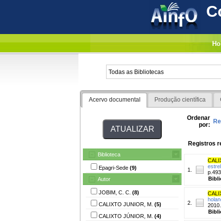
C
Ho
Acervo documental
Produção científica
Ordenar
Re
por:
Registros r
Biblioteca
CALI
estre
Epagri-Sede
(9)
1.
p.493
Bibl
Autor
JOBIM, C. C.
(8)
CALI
holan
2.
CALIXTO JUNIOR, M.
(5)
2010.
Bibl
CALIXTO JÚNIOR, M.
(4)