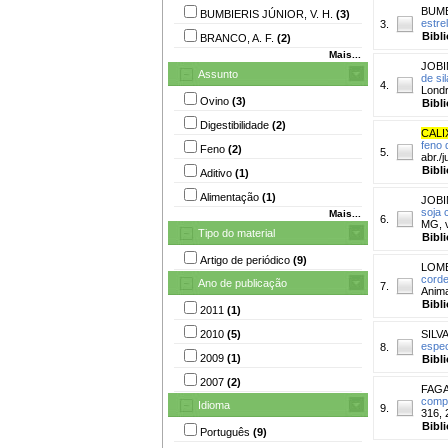
BUMB
BUMBIERIS JÚNIOR, V. H.
(3)
estre
3.
Bibl
BRANCO, A. F.
(2)
Mais...
JOBI
Assunto
de si
4.
Londr
Ovino
(3)
Bibl
Digestibilidade
(2)
CALI
feno 
Feno
(2)
5.
abr./
Bibl
Aditivo
(1)
Alimentação
(1)
JOBI
soja 
Mais...
6.
MG, v
Tipo do material
Bibl
Artigo de periódico
(9)
LOMB
corde
Ano de publicação
7.
Anima
Bibl
2011
(1)
2010
(5)
SILVA
espec
8.
2009
(1)
Bibl
2007
(2)
FAGA
compo
Idioma
9.
316, 
Bibl
Português
(9)