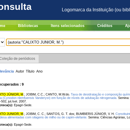
onsulta
Logomarca da Instituição (ou bibl
me
Bibliotecas
Itens selecionados
Créditos
Aj
Coleção de periódicos
levância
Autor
Título
Ano
ecuperados : 9
XTO JÚNIOR, M
.
;
JOBIM, C.C.
;
CANTO, M.W.do.
Taxa de desidratação e composição quími
la (Cynodon nlemfuensis Vanderyst) em função de níveis de adubação nitrogenada.
Semina: C
-502, jul./set. 2007.
ioteca(s):
Epagri-Sede.
XTO JUNIOR, M
.
;
JOBIM, C. C.
;
SANTOS, G. T. dos
;
BUMBIERIS JÚNIOR, V. H.
Constitui
desa alimentadas com silagens de milho ou de capim-elefante.
Semina: Ciências Agrárias, Lon
ioteca(s):
Epagri-Sede.