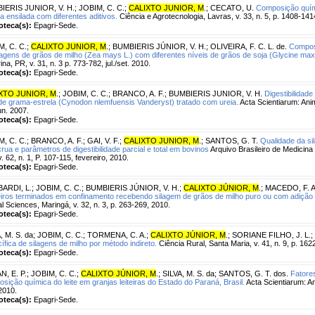
IERIS JUNIOR, V. H.
;
JOBIM, C. C.
;
CALIXTO JUNIOR, M
.
;
CECATO, U.
Composição quími
la ensilada com diferentes aditivos.
Ciência e Agrotecnologia, Lavras, v. 33, n. 5, p. 1408-1414
ioteca(s):
Epagri-Sede.
M, C. C.
;
CALIXTO JUNIOR, M
.
;
BUMBIERIS JÚNIOR, V. H.
;
OLIVEIRA, F. C. L. de.
Compos
lagens de grãos de milho (Zea mays L.) com diferentes níveis de grãos de soja (Glycine max 
ina, PR, v. 31, n. 3 p. 773-782, jul./set. 2010.
ioteca(s):
Epagri-Sede.
XTO JUNIOR, M
.
;
JOBIM, C. C.
;
BRANCO, A. F.
;
BUMBIERIS JUNIOR, V. H.
Digestibilidad
de grama-estrela (Cynodon nlemfuensis Vanderyst) tratado com ureia.
Acta Scientiarum: Anim
jun. 2007.
ioteca(s):
Epagri-Sede.
M, C. C.
;
BRANCO, A. F.
;
GAI, V. F.
;
CALIXTO JUNIOR, M
.
;
SANTOS, G. T.
Qualidade da si
crua e parâmetros de digestibilidade parcial e total em bovinos
Arquivo Brasileiro de Medicina 
. 62, n. 1, P. 107-115, fevereiro, 2010.
ioteca(s):
Epagri-Sede.
ARDI, L.
;
JOBIM, C. C.
;
BUMBIERIS JÚNIOR, V. H.
;
CALIXTO JÚNIOR, M
.
;
MACEDO, F. A.
iros terminados em confinamento recebendo silagem de grãos de milho puro ou com adição d
l Sciences, Maringá, v. 32, n. 3, p. 263-269, 2010.
ioteca(s):
Epagri-Sede.
, M. S. da
;
JOBIM, C. C.
;
TORMENA, C. A.
;
CALIXTO JÚNIOR, M
.
;
SORIANE FILHO, J. L.
;
ífica de silagens de milho por método indireto.
Ciência Rural, Santa Maria, v. 41, n. 9, p. 162
ioteca(s):
Epagri-Sede.
N, E. P.
;
JOBIM, C. C.
;
CALIXTO JÚNIOR, M
.
;
SILVA, M. S. da
;
SANTOS, G. T. dos.
Fatore
sição química do leite em granjas leiteiras do Estado do Paraná, Brasil.
Acta Scientiarum: An
2010.
ioteca(s):
Epagri-Sede.