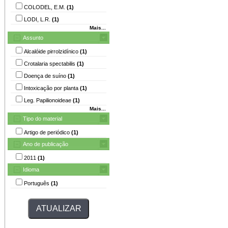
COLODEL, E.M.
(1)
LODI, L.R.
(1)
Mais...
Assunto
Alcalóide pirrolzidínico
(1)
Crotalaria spectabilis
(1)
Doença de suíno
(1)
Intoxicação por planta
(1)
Leg. Papilionoideae
(1)
Mais...
Tipo do material
Artigo de periódico
(1)
Ano de publicação
2011
(1)
Idioma
Português
(1)