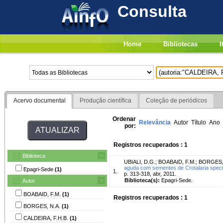
Consulta
Home
Bibliotecas
I
Acervo documental
Produção científica
Coleção de periódicos
Ordenar
Relevância
Autor
Título
Ano
por:
Registros recuperados : 1
Biblioteca
UBIALI, D.G.
;
BOABAID, F.M.
;
BORGES,
aguda com sementes de Crotalaria specta
Epagri-Sede
(1)
1.
p. 313-318, abr, 2011.
Biblioteca(s):
Epagri-Sede.
Autor
BOABAID, F.M.
(1)
Registros recuperados : 1
BORGES, N.A.
(1)
CALDEIRA, F.H.B.
(1)