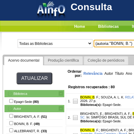
Consulta
Home
Bibliotecas
I
Acervo documental
Produção científica
Coleção de periódicos
Ordenar
Relevância
Autor
Título
Ano
por:
Registros recuperados : 80
Biblioteca
BONIN, B
. F.
;
SOUZA, A. L. K.
RELA
2026. 27 p.
1.
Epagri-Sede
(80)
Biblioteca(s):
Epagri-Sede.
Autor
BRIGHENTI, E.
;
BRIGHENTI, A. F.
;
BRIGHENTI, A. F.
(51)
SC.
In: SIMPÓSIO BRASIL SUL DE F
2.
Biblioteca(s):
Epagri-Sede.
BONIN, B. F.
(49)
BONIN, B
. F.
;
BRIGHENTI, A. F.
;
BRI
ALLEBRANDT, R.
(33)
Joaquim, Santa Catarina - Brasil.
In: