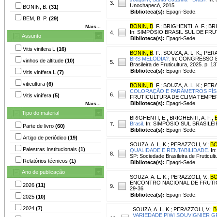
3.
Unochapecó, 2015.
BONIN, B.
(31)
Biblioteca(s):
Epagri-Sede.
BEM, B. P.
(29)
BONIN, B
. F.
;
BRIGHENTI, A. F.
;
BRI
Mais...
In: SIMPÓSIO BRASIL SUL DE FRUT
4.
Assunto
Biblioteca(s):
Epagri-Sede.
Vitis vinifera L
(16)
BONIN, B
. F.
;
SOUZA, A. L. K.
;
PERA
BRS MELODIA?.
In: CONGRESSO BRA
vinhos de altitude
(10)
5.
Brasileira de Fruticultura, 2025. p. 1
Biblioteca(s):
Epagri-Sede.
Vitis vinífera L
(7)
viticultura
(6)
BONIN, B
. F.
;
SOUZA, A. L. K.
;
PERA
COLORAÇÃO E PARÂMETROS FÍSI
6.
Vitis vinífera
(5)
FRUTICULTURA DE CLIMA TEMPERADO,
Biblioteca(s):
Epagri-Sede.
Mais...
Tipo do material
BRIGHENTI, E.
;
BRIGHENTI, A. F.
;
Brasil.
In: SIMPÓSIO SUL BRASILEIR
7.
Parte de livro
(60)
Biblioteca(s):
Epagri-Sede.
Artigo de periódico
(19)
SOUZA, A. L. K.
;
PERAZZOLI, V.
;
BO
Palestras Institucionais
(1)
QUALIDADE E RENTABILIDADE.
In
8.
SP: Sociedade Brasileira de Fruticult
Relatórios técnicos
(1)
Biblioteca(s):
Epagri-Sede.
Ano de publicação
SOUZA, A. L. K.
;
PERAZZOLI, V.
;
BO
ENCONTRO NACIONAL DE FRUTICULTU
2026
(11)
9.
29-36
Biblioteca(s):
Epagri-Sede.
2025
(10)
2024
(7)
SOUZA, A. L. K.
;
PERAZZOLI, V.
;
B
VARIEDADE PIWI SOUVIGNIER GR