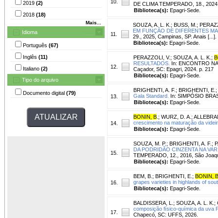
10.
2019
(2)
DE CLIMA TEMPERADO, 18., 2024, F
Biblioteca(s):
Epagri-Sede.
2018
(18)
Mais...
SOUZA, A. L. K.
;
BUSS, M.
;
PERAZZ
EM FUNÇÃO DE DIFERENTES MA
Idioma
11.
29., 2025, Campinas, SP. Anais [...]
Biblioteca(s):
Epagri-Sede.
Português
(67)
Inglês
(11)
PERAZZOLI, V.
;
SOUZA, A. L. K.
;
B
RESULTADOS.
In: ENCONTRO NAC
12.
Italiano
(2)
Caçador, SC: Epagri, 2024. p. 217
Biblioteca(s):
Epagri-Sede.
Tipo do arquivo
BRIGHENTI, A. F.
;
BRIGHENTI, E.
Documento digital
(79)
Gala Standard.
In: SIMPÓSIO BRAS
13.
Biblioteca(s):
Epagri-Sede.
BONIN, B
.
;
WURZ, D. A.
;
ALLEBRAN
crescimento na maturação da videira
14.
Biblioteca(s):
Epagri-Sede.
SOUZA, M. P.
;
BRIGHENTI, A. F.
;
P
DA PODRIDÃO CINZENTA NA VA
15.
TEMPERADO, 12., 2016, São Joaquim.
Biblioteca(s):
Epagri-Sede.
BEM, B.
;
BRIGHENTI, E.
;
BONIN, 
grapes varieties in highlands of sout
16.
Biblioteca(s):
Epagri-Sede.
BALDISSERA, L.
;
SOUZA, A. L. K.
;
composição físico-química da uva PI
17.
Chapecó, SC: UFFS, 2026.