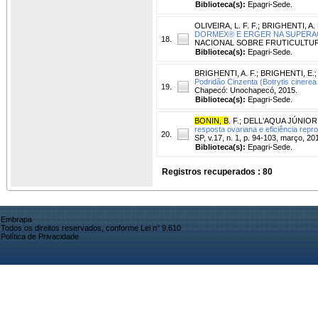
Biblioteca(s):
Epagri-Sede.
OLIVEIRA, L. F. F.
;
BRIGHENTI, A. 
DORMEX® E ERGER NA SUPERAÇ
18.
NACIONAL SOBRE FRUTICULTURA DE 
Biblioteca(s):
Epagri-Sede.
BRIGHENTI, A. F.
;
BRIGHENTI, E.
Podridão Cinzenta (Botrytis cinerea 
19.
Chapecó: Unochapecó, 2015.
Biblioteca(s):
Epagri-Sede.
BONIN, B
. F.
;
DELL'AQUA JÚNIOR, 
resposta ovariana e eficiência rep
20.
SP, v.17, n. 1, p. 94-103, março, 20
Biblioteca(s):
Epagri-Sede.
Registros recuperados : 80
Embrapa
Todos os direitos reservados, conforme Lei n° 9.610
Política de Privacidade