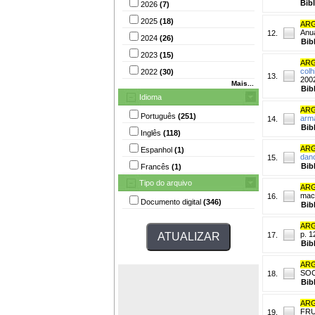
Bib
2026
(7)
2025
(18)
ARG
Anua
12.
2024
(26)
Bib
2023
(15)
ARG
colh
2022
(30)
13.
2002
Mais...
Bib
Idioma
ARG
Português
(251)
arm
14.
Bib
Inglês
(118)
ARG
Espanhol
(1)
dan
15.
Bib
Francês
(1)
Tipo do arquivo
ARG
maci
16.
Documento digital
(346)
Bib
ARG
p. 
17.
Bib
ARG
SOC
18.
Bib
ARG
FRUT
19.