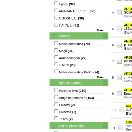
Epagri
(92)
ARGE
AMARANTE, C. V. T.
(50)
SOBRE
4.
Bibl
OGOSHI, C.
(36)
ARGE
HAHN, L.
(31)
152p.
5.
Mais...
Bibl
Assunto
ARGE
Malus domestica
(70)
p. 18
6.
Bibl
Maçã
(31)
ARGE
Armazenagem
(27)
mest
7.
Bibl
1-MCP
(26)
Malus domestica Borkh
(24)
ARGE
Mais...
, Jab
8.
Bibl
Tipo do material
ARGE
Parte de livro
(210)
Epagr
9.
Bibl
Artigo de periódico
(153)
Folders
(2)
ARG
de F
10.
Folhetos
(2)
Bib
Teses
(2)
ARG
Ano de publicação
cult
11.
Resu