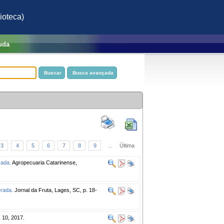
ioteca)
uda
3
4
5
6
7
8
9
...
Última
rada.
Agropecuaria Catarinense,
erada.
Jornal da Fruta, Lages, SC, p. 18-
. 10, 2017.