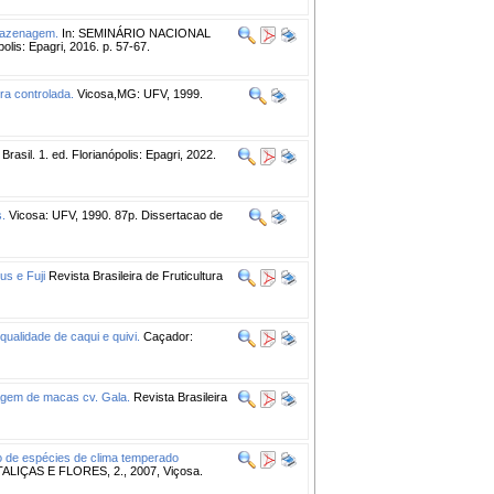
rmazenagem.
In: SEMINÁRIO NACIONAL
s: Epagri, 2016. p. 57-67.
ra controlada.
Vicosa,MG: UFV, 1999.
asil. 1. ed. Florianópolis: Epagri, 2022.
s.
Vicosa: UFV, 1990. 87p. Dissertacao de
us e Fuji
Revista Brasileira de Fruticultura
ualidade de caqui e quivi.
Caçador:
nagem de macas cv. Gala.
Revista Brasileira
so de espécies de clima temperado
IÇAS E FLORES, 2., 2007, Viçosa.