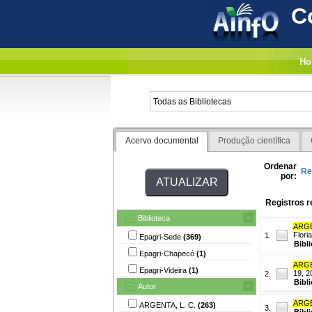
C
Ho
Acervo documental
Produção científica
Ordenar
Re
por:
Registros r
Biblioteca
ARGE
Floria
1.
Epagri-Sede
(369)
Bibl
Epagri-Chapecó
(1)
ARGE
Epagri-Videira
(1)
19, 2
2.
Bibl
Autor
ARGE
ARGENTA, L. C.
(263)
3.
Bibl