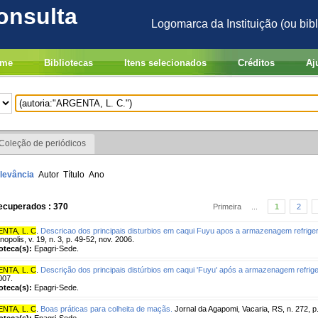
onsulta
Logomarca da Instituição (ou bibl
me
Bibliotecas
Itens selecionados
Créditos
Aj
Coleção de periódicos
levância
Autor
Título
Ano
ecuperados : 370
Primeira
...
1
2
NTA, L. C
.
Descricao dos principais disturbios em caqui Fuyu apos a armazenagem refrige
nopolis, v. 19, n. 3, p. 49-52, nov. 2006.
ioteca(s):
Epagri-Sede.
NTA, L. C
.
Descrição dos principais distúrbios em caqui 'Fuyu' após a armazenagem refrig
007.
ioteca(s):
Epagri-Sede.
NTA, L. C
.
Boas práticas para colheita de maçãs.
Jornal da Agapomi, Vacaria, RS, n. 272, p
ioteca(s):
Epagri-Sede.