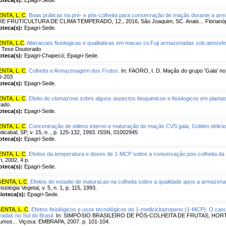
NTA, L. C
.
Boas práticas na pré- e pós-colheita para conservação de maçãs durante a a
 FRUTICULTURA DE CLIMA TEMPERADO, 12., 2016, São Joaquim, SC. Anais... Florianópoli
ioteca(s):
Epagri-Sede.
NTA, L.C
.
Alteracoes fisiologicas e qualitativas em macas cv.Fuji armazenadas sob atmosfe
 Tese Doutorado
ioteca(s):
Epagri-Chapecó; Epagri-Sede.
NTA, L. C
.
Colheita e Armazenagem dos Frutos.
In: FAORO, I. D. Maçãs do grupo 'Gala' no Br
6-203
ioteca(s):
Epagri-Sede.
NTA, L. C
.
Efeito do clomazone sobre alguns aspectos bioquimicos e fisiologicos em planta
rado.
ioteca(s):
Epagri-Sede.
NTA, L. C
.
Concentração de etileno interno e maturação de maçãs CVS gala, Golden delicio
oticabal, SP, v. 15, n. , p. 125-132, 1993. ISSN, 01002945
ioteca(s):
Epagri-Sede.
NTA, L. C
.
Efeitos da temperatura e doses de 1-MCP sobre a conservação pós-colheita da q
i, 2002. 4 p.
ioteca(s):
Epagri-Sede.
ENTA, L.C
.
Efeitos do estadio de maturacao na colheita sobre a qualidade apos a armaze
isiologia Vegetal, v. 5, n. 1, p. 115, 1993.
lioteca(s):
Epagri-Sede.
ENTA, L. C
.
Efeitos fisiológicos e usos tecnológicos do 1-metilciclopropeno (1-MCP): O ca
ivadas no Sul do Brasil.
In: SIMPÓSIO BRASILEIRO DE PÓS-COLHEITA DE FRUTAS, HORTAL
mos... Viçosa: EMBRAPA, 2007. p. 101-104.