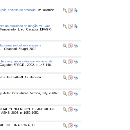
o pós-colheita de ameixas.
In: Relatório
eita da qualidade de maçãs cv. Gala
ma Temperado. 1. ed. Caçador: EPAGRI,
Suprema' na colheita e após a
. Chapecó: Epagri, 2022.
físico-química e desenvolvimento de
. Caçador: EPAGRI, 2002. p. 145-146.
utos.
In: EPAGRI. A cultura da
ge
Acta Horticulturae, Verona, Italy, v. 682,
NNUAL CONFERENCE OF AMERICAN
 ASHS, 2006. p. 1052-1052.
RIO INTERNACIONAL DE