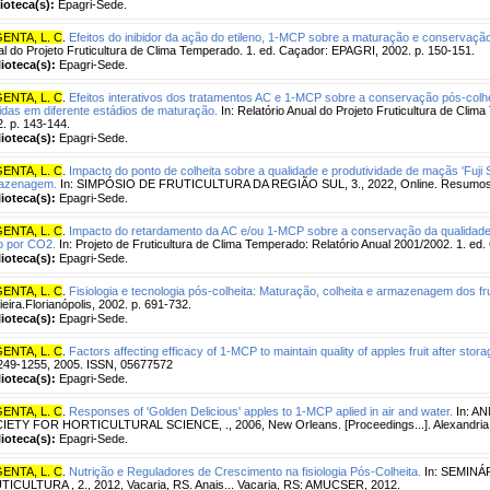
lioteca(s):
Epagri-Sede.
ENTA, L. C
.
Efeitos do inibidor da ação do etileno, 1-MCP sobre a maturação e conservaçã
l do Projeto Fruticultura de Clima Temperado. 1. ed. Caçador: EPAGRI, 2002. p. 150-151.
lioteca(s):
Epagri-Sede.
ENTA, L. C
.
Efeitos interativos dos tratamentos AC e 1-MCP sobre a conservação pós-colh
idas em diferente estádios de maturação.
In: Relatório Anual do Projeto Fruticultura de Cli
. p. 143-144.
lioteca(s):
Epagri-Sede.
ENTA, L. C
.
Impacto do ponto de colheita sobre a qualidade e produtividade de maçãs 'Fuji 
azenagem.
In: SIMPÓSIO DE FRUTICULTURA DA REGIÃO SUL, 3., 2022, Online. Resumos..
lioteca(s):
Epagri-Sede.
ENTA, L. C
.
Impacto do retardamento da AC e/ou 1-MCP sobre a conservação da qualidade 
o por CO2.
In: Projeto de Fruticultura de Clima Temperado: Relatório Anual 2001/2002. 1. ed
lioteca(s):
Epagri-Sede.
ENTA, L. C
.
Fisiologia e tecnologia pós-colheita: Maturação, colheita e armazenagem dos fr
eira.Florianópolis, 2002. p. 691-732.
lioteca(s):
Epagri-Sede.
ENTA, L. C
.
Factors affecting efficacy of 1-MCP to maintain quality of apples fruit after stora
1249-1255, 2005. ISSN, 05677572
lioteca(s):
Epagri-Sede.
ENTA, L. C
.
Responses of 'Golden Delicious' apples to 1-MCP aplied in air and water.
In: A
IETY FOR HORTICULTURAL SCIENCE, ., 2006, New Orleans. [Proceedings...]. Alexandria:
lioteca(s):
Epagri-Sede.
ENTA, L. C
.
Nutrição e Reguladores de Crescimento na fisiologia Pós-Colheita.
In: SEMINÁ
ICULTURA , 2., 2012, Vacaria, RS. Anais... Vacaria, RS: AMUCSER, 2012.